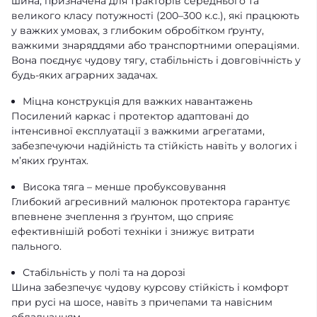
шина, призначена для тракторів середнього та
великого класу потужності (200–300 к.с.), які працюють
у важких умовах, з глибоким обробітком ґрунту,
важкими знаряддями або транспортними операціями.
Вона поєднує чудову тягу, стабільність і довговічність у
будь-яких аграрних задачах.
Міцна конструкція для важких навантажень
Посилений каркас і протектор адаптовані до
інтенсивної експлуатації з важкими агрегатами,
забезпечуючи надійність та стійкість навіть у вологих і
м’яких ґрунтах.
Висока тяга – менше пробуксовування
Глибокий агресивний малюнок протектора гарантує
впевнене зчеплення з ґрунтом, що сприяє
ефективнішій роботі техніки і знижує витрати
пального.
Стабільність у полі та на дорозі
Шина забезпечує чудову курсову стійкість і комфорт
при русі на шосе, навіть з причепами та навісним