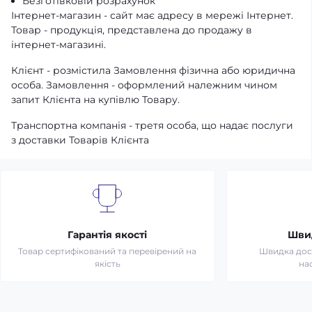
Безготівковій розрахунок
Інтернет-магазин - сайт має адресу в мережі Інтернет.
Товар - продукція, представлена ​​до продажу в
інтернет-магазині.
Клієнт - розмістила Замовлення фізична або юридична
особа. Замовлення - оформлений належним чином
запит Клієнта на купівлю Товару.
Транспортна компанія - третя особа, що надає послуги
з доставки Товарів Клієнта
Гарантія якості
Шви
Товар сертифікований та перевірений на
Швидка дост
якість
на