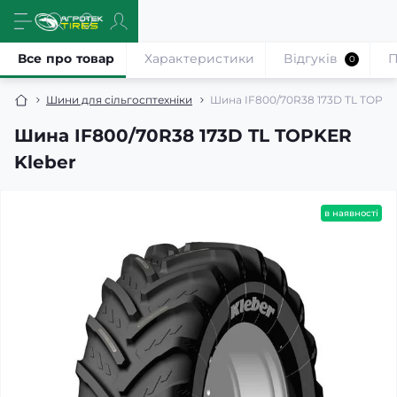
Все про товар
Характеристики
Відгуків
П
0
Шини для сільгосптехніки
Шина IF800/70R38 173D TL TOPKE
Шина IF800/70R38 173D TL TOPKER
Kleber
в наявності