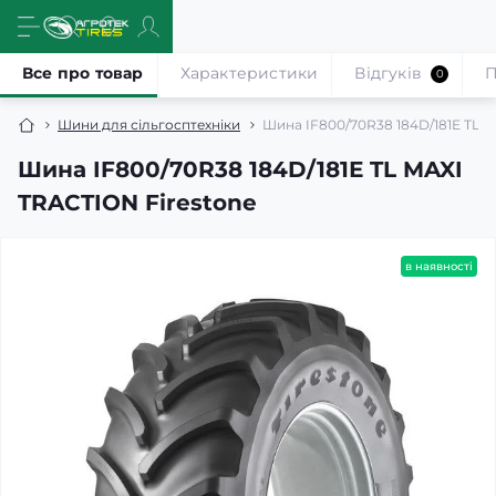
Все про товар
Характеристики
Відгуків
П
0
Шини для сільгосптехніки
Шина IF800/70R38 184D/181Е TL M
Шина IF800/70R38 184D/181Е TL MAXI
TRACTION Firestone
в наявності