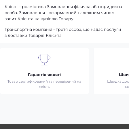
Клієнт - розмістила Замовлення фізична або юридична
особа. Замовлення - оформлений належним чином
запит Клієнта на купівлю Товару.
Транспортна компанія - третя особа, що надає послуги
з доставки Товарів Клієнта
Гарантія якості
Шви
Товар сертифікований та перевірений на
Швидка дост
якість
на