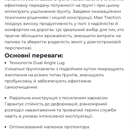
ефективну передачу потужності на ґрунт і при цьому
мінімізують ущільнення ґрунту. Завдяки інноваційним
технічним рішенням і міцній конструкції, Maxi Traction
поєднує високу продуктивність у полі з надійністю й
комфортом на дорогах. Це ідеальний вибір для тих, хто
прагне збільшити врожайність, зменшити витрати на
паливо та зберегти родючість землі у довгостроковій
перспективі.
Основні переваги:
Технологія Dual Angle Lug
Унікальні ґрунтозачепи з подвійним кутом покращують
зчеплення на різних типах ґрунтів, зменшують
пробуксовку й забезпечують ефективне
самоочищення.
Радіальна конструкція з посиленим каркасом
Гарантує стійкість до деформацій, рівномірний
розподіл навантаження та тривалий термін служби
навіть в умовах інтенсивної експлуатації.
Оптимізований малюнок протектора