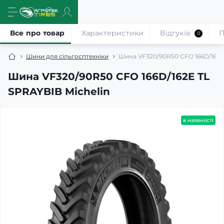
Все про товар
Характеристики
Відгуків
П
0
Шини для сільгосптехніки
Шина VF320/90R50 CFO 166D/162E
Шина VF320/90R50 CFO 166D/162E TL
SPRAYBIB Michelin
в наявності