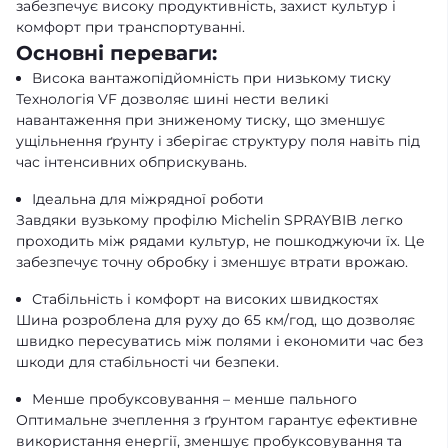
забезпечує високу продуктивність, захист культур і
комфорт при транспортуванні.
Основні переваги:
Висока вантажопідйомність при низькому тиску
Технологія VF дозволяє шині нести великі
навантаження при зниженому тиску, що зменшує
ущільнення ґрунту і зберігає структуру поля навіть під
час інтенсивних обприскувань.
Ідеальна для міжрядної роботи
Завдяки вузькому профілю Michelin SPRAYBIB легко
проходить між рядами культур, не пошкоджуючи їх. Це
забезпечує точну обробку і зменшує втрати врожаю.
Стабільність і комфорт на високих швидкостях
Шина розроблена для руху до 65 км/год, що дозволяє
швидко пересуватись між полями і економити час без
шкоди для стабільності чи безпеки.
Менше пробуксовування – менше пального
Оптимальне зчеплення з ґрунтом гарантує ефективне
використання енергії, зменшує пробуксовування та