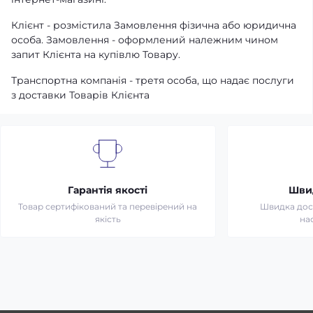
Клієнт - розмістила Замовлення фізична або юридична
особа. Замовлення - оформлений належним чином
запит Клієнта на купівлю Товару.
Транспортна компанія - третя особа, що надає послуги
з доставки Товарів Клієнта
Гарантія якості
Шви
Товар сертифікований та перевірений на
Швидка дост
якість
на