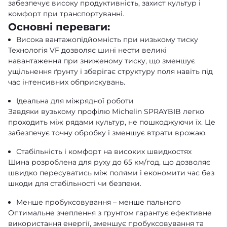
забезпечує високу продуктивність, захист культур і
комфорт при транспортуванні.
Основні переваги:
Висока вантажопідйомність при низькому тиску
Технологія VF дозволяє шині нести великі
навантаження при зниженому тиску, що зменшує
ущільнення ґрунту і зберігає структуру поля навіть під
час інтенсивних обприскувань.
Ідеальна для міжрядної роботи
Завдяки вузькому профілю Michelin SPRAYBIB легко
проходить між рядами культур, не пошкоджуючи їх. Це
забезпечує точну обробку і зменшує втрати врожаю.
Стабільність і комфорт на високих швидкостях
Шина розроблена для руху до 65 км/год, що дозволяє
швидко пересуватись між полями і економити час без
шкоди для стабільності чи безпеки.
Менше пробуксовування – менше пального
Оптимальне зчеплення з ґрунтом гарантує ефективне
використання енергії, зменшує пробуксовування та