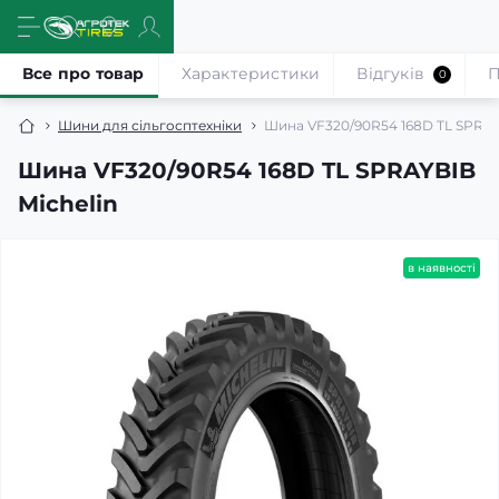
Все про товар
Характеристики
Відгуків
П
0
Шини для сільгосптехніки
Шина VF320/90R54 168D TL SPRAY
Шина VF320/90R54 168D TL SPRAYBIB
Michelin
в наявності