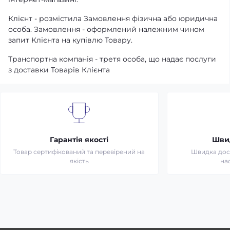
Клієнт - розмістила Замовлення фізична або юридична
особа. Замовлення - оформлений належним чином
запит Клієнта на купівлю Товару.
Транспортна компанія - третя особа, що надає послуги
з доставки Товарів Клієнта
Гарантія якості
Шви
Товар сертифікований та перевірений на
Швидка дост
якість
на