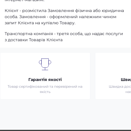
Клієнт - розмістила Замовлення фізична або юридична
особа. Замовлення - оформлений належним чином
запит Клієнта на купівлю Товару.
Транспортна компанія - третя особа, що надає послуги
з доставки Товарів Клієнта
Гарантія якості
Шви
Товар сертифікований та перевірений на
Швидка дост
якість
на