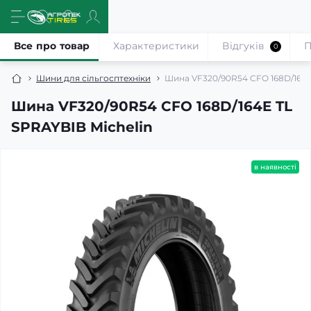
Все про товар
Характеристики
Відгуків
П
0
Шини для сільгосптехніки
Шина VF320/90R54 CFO 168D/164E
Шина VF320/90R54 CFO 168D/164E TL
SPRAYBIB Michelin
в наявності