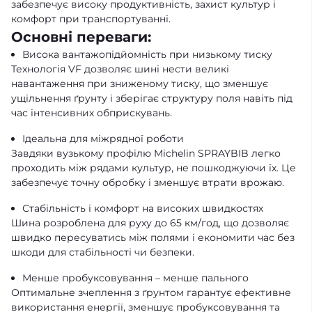
забезпечує високу продуктивність, захист культур і
комфорт при транспортуванні.
Основні переваги:
Висока вантажопідйомність при низькому тиску
Технологія VF дозволяє шині нести великі
навантаження при зниженому тиску, що зменшує
ущільнення ґрунту і зберігає структуру поля навіть під
час інтенсивних обприскувань.
Ідеальна для міжрядної роботи
Завдяки вузькому профілю Michelin SPRAYBIB легко
проходить між рядами культур, не пошкоджуючи їх. Це
забезпечує точну обробку і зменшує втрати врожаю.
Стабільність і комфорт на високих швидкостях
Шина розроблена для руху до 65 км/год, що дозволяє
швидко пересуватись між полями і економити час без
шкоди для стабільності чи безпеки.
Менше пробуксовування – менше пального
Оптимальне зчеплення з ґрунтом гарантує ефективне
використання енергії, зменшує пробуксовування та