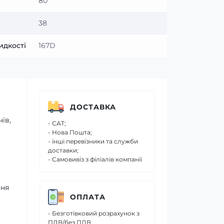
80
38
идкості
167D
ДОСТАВКА
ів,
- САТ;
- Нова Пошта;
- інші перевізники та служби
доставки;
- Самовивіз з філіалів компанії
ння
ОПЛАТА
- Безготівковий розрахунок з
ПДВ/без ПДВ