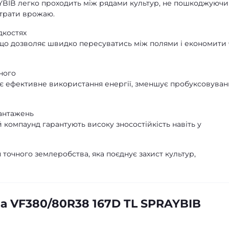
YBIB легко проходить між рядами культур, не пошкоджуючи 
втрати врожаю.
дкостях
 що дозволяє швидко пересуватись між полями і економити 
ного
є ефективне використання енергії, зменшує пробуксовуван
вантажень
компаунд гарантують високу зносостійкість навіть у
 точного землеробства, яка поєднує захист культур,
а VF380/80R38 167D TL SPRAYBIB