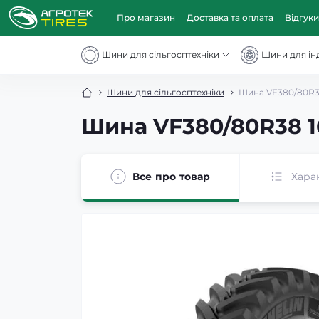
Про магазин
Доставка та оплата
Відгуки
Шини для сільгосптехніки
Шини для інд
Шини для сільгосптехніки
Шина VF380/80R38
Шина VF380/80R38 1
Все про товар
Хара