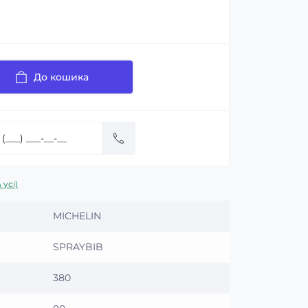
До кошика
 усі)
MICHELIN
SPRAYBIB
380