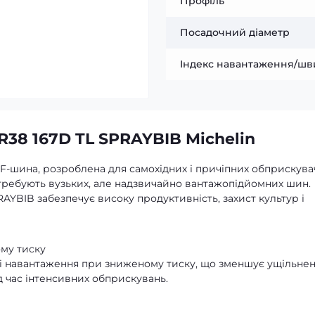
Профіль
Посадочний діаметр
Індекс навантаження/шв
R38 167D TL SPRAYBIB Michelin
F-шина, розроблена для самохідних і причіпних обприскувач
требують вузьких, але надзвичайно вантажопідйомних шин.
PRAYBIB забезпечує високу продуктивність, захист культур і
му тиску
кі навантаження при зниженому тиску, що зменшує ущільне
ід час інтенсивних обприскувань.