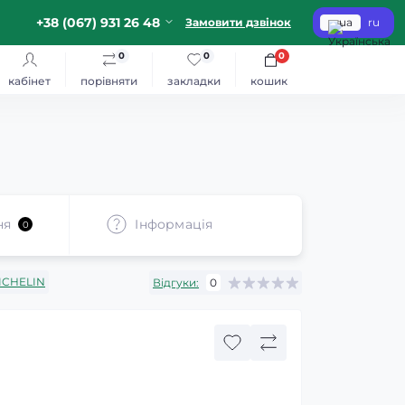
+38 (067) 931 26 48
Замовити дзвінок
ua
ru
0
0
0
кабінет
порівняти
закладки
кошик
ня
Iнформація
0
ICHELIN
Відгуки:
0