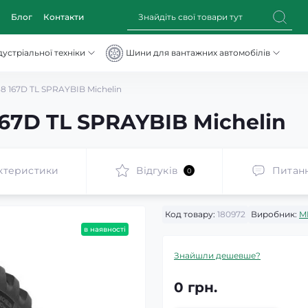
Блог
Контакти
устріальної техніки
Шини для вантажних автомобілів
 167D TL SPRAYBIB Michelin
67D TL SPRAYBIB Michelin
ктеристики
Відгуків
Питан
0
Код товару:
180972
Виробник:
M
в наявності
Знайшли дешевше?
0 грн.