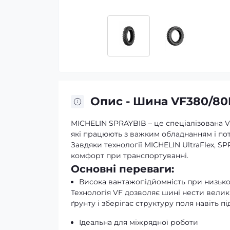
Опис - Шина VF380/80
MICHELIN SPRAYBIB – це спеціалізована V
які працюють з важким обладнанням і по
Завдяки технології MICHELIN UltraFlex, S
комфорт при транспортуванні.
Основні переваги:
Висока вантажопідйомність при низько
Технологія VF дозволяє шині нести вели
ґрунту і зберігає структуру поля навіть п
Ідеальна для міжрядної роботи