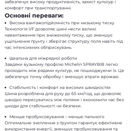
забезпечує високу продуктивність, захист культур і
комфорт при транспортуванні.
Основні переваги:
Висока вантажопідйомність при низькому тиску
Технологія VF дозволяє шині нести великі
навантаження при зниженому тиску, що зменшує
ущільнення ґрунту і зберігає структуру поля навіть під
час інтенсивних обприскувань.
Ідеальна для міжрядної роботи
Завдяки вузькому профілю Michelin SPRAYBIB легко
проходить між рядами культур, не пошкоджуючи їх. Це
забезпечує точну обробку і зменшує втрати врожаю.
Стабільність і комфорт на високих швидкостях
Шина розроблена для руху до 65 км/год, що дозволяє
швидко пересуватись між полями і економити час без
шкоди для стабільності чи безпеки.
Менше пробуксовування – менше пального
Оптимальне зчеплення з ґрунтом гарантує ефективне
використання енергії, зменшує пробуксовування та