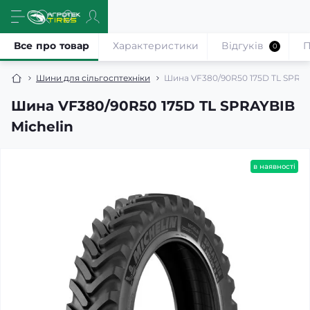
Все про товар
Характеристики
Відгуків
П
0
Шини для сільгосптехніки
Шина VF380/90R50 175D TL SPRAY
Шина VF380/90R50 175D TL SPRAYBIB
Michelin
в наявності