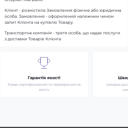
Клієнт - розмістила Замовлення фізична або юридична
особа. Замовлення - оформлений належним чином
запит Клієнта на купівлю Товару.
Транспортна компанія - третя особа, що надає послуги
з доставки Товарів Клієнта
Гарантія якості
Шви
Товар сертифікований та перевірений на
Швидка дост
якість
на