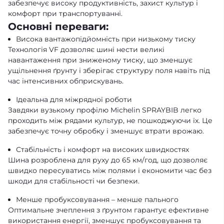
забезпечує високу продуктивність, захист культур і
комфорт при транспортуванні.
Основні переваги:
Висока вантажопідйомність при низькому тиску
Технологія VF дозволяє шині нести великі
навантаження при зниженому тиску, що зменшує
ущільнення ґрунту і зберігає структуру поля навіть під
час інтенсивних обприскувань.
Ідеальна для міжрядної роботи
Завдяки вузькому профілю Michelin SPRAYBIB легко
проходить між рядами культур, не пошкоджуючи їх. Це
забезпечує точну обробку і зменшує втрати врожаю.
Стабільність і комфорт на високих швидкостях
Шина розроблена для руху до 65 км/год, що дозволяє
швидко пересуватись між полями і економити час без
шкоди для стабільності чи безпеки.
Менше пробуксовування – менше пального
Оптимальне зчеплення з ґрунтом гарантує ефективне
використання енергії, зменшує пробуксовування та