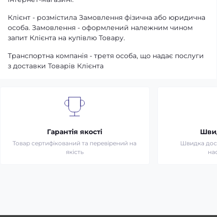
Клієнт - розмістила Замовлення фізична або юридична
особа. Замовлення - оформлений належним чином
запит Клієнта на купівлю Товару.
Транспортна компанія - третя особа, що надає послуги
з доставки Товарів Клієнта
Гарантія якості
Шви
Товар сертифікований та перевірений на
Швидка дост
якість
на