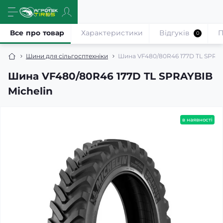
Все про товар
Характеристики
Відгуків
П
0
Шини для сільгосптехніки
Шина VF480/80R46 177D TL SPRAY
Шина VF480/80R46 177D TL SPRAYBIB
Michelin
в наявності