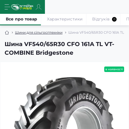
Все про товар
Характеристики
Відгуків
П
0
Шини для сільгосптехніки
Шина VF540/65R30 CFO 161A TL V
Шина VF540/65R30 CFO 161A TL VT-
COMBINE Bridgestone
в наявності