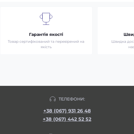
Гарантія якості
Шви
Товар сертифікований та перевірений на
Швидка дост
якість
на
ТЕЛЕФОНИ:
+38 (067) 931 26 48
+38 (067) 442 52 52