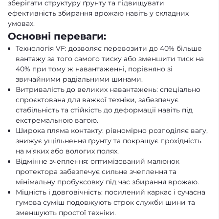
зберігати структуру ґрунту та підвищувати
ефективність збирання врожаю навіть у складних
умовах.
Основні переваги:
Технологія VF: дозволяє перевозити до 40% більше
вантажу за того самого тиску або зменшити тиск на
40% при тому ж навантаженні, порівняно зі
звичайними радіальними шинами.
Витривалість до великих навантажень: спеціально
спроєктована для важкої техніки, забезпечує
стабільність та стійкість до деформації навіть під
екстремальною вагою.
Широка пляма контакту: рівномірно розподіляє вагу,
знижує ущільнення ґрунту та покращує прохідність
на м’яких або вологих полях.
Відмінне зчеплення: оптимізований малюнок
протектора забезпечує сильне зчеплення та
мінімальну пробуксовку під час збирання врожаю.
Міцність і довговічність: посилений каркас і сучасна
гумова суміш подовжують строк служби шини та
зменшують простої техніки.