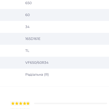
650
60
34
165D161E
TL
VF650/60R34
Радіальна (R)