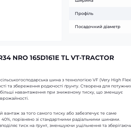
Ширина
Профіль
Посадочний діаметр
R34 NRO 165D161E TL VT-TRACTOR
сільськогосподарська шина з технологією VF (Very High Flexi
ті та збереження родючості ґрунту. Створена для потужни
 більші навантаження при зниженому тиску, що зменшує
 врожайності.
й вантаж за того самого тиску або забезпечує те саме
 40%, порівняно зі стандартними радіальними шинами.
зподіляє тиск на ґрунт, зменшуючи ущільнення та зберігаюч