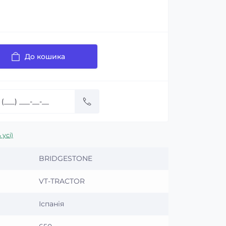
До кошика
 усі)
BRIDGESTONE
VT-TRACTOR
Іспанія