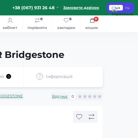
+38 (067) 931 26 48
Замовити дзвінок
ua
ru
0
0
0
кабінет
порівняти
закладки
кошик
 Bridgestone
ня
Iнформація
0
IDGESTONE
Відгуки:
0