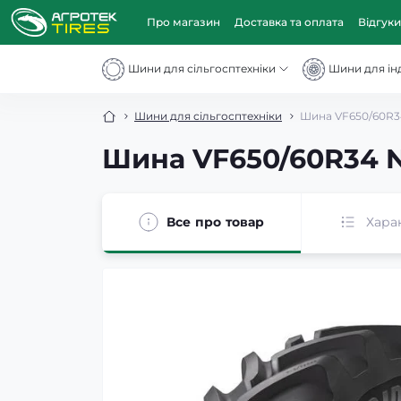
Про магазин
Доставка та оплата
Відгуки
Шини для сільгосптехніки
Шини для інд
Шини для сільгосптехніки
Шина VF650/60R34
Шина VF650/60R34 N
Все про товар
Хара