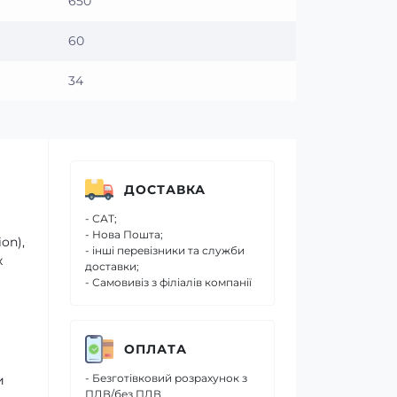
650
60
34
ДОСТАВКА
- САТ;
- Нова Пошта;
on),
- інші перевізники та служби
х
доставки;
- Самовивіз з філіалів компанії
ОПЛАТА
- Безготівковий розрахунок з
и
ПДВ/без ПДВ