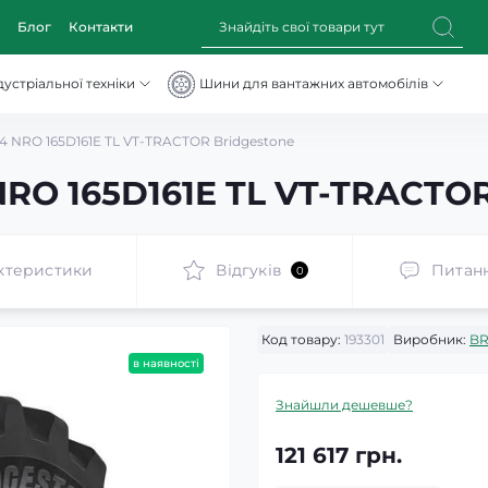
Блог
Контакти
устріальної техніки
Шини для вантажних автомобілів
 NRO 165D161E TL VT-TRACTOR Bridgestone
RO 165D161E TL VT-TRACTOR
ктеристики
Відгуків
Питан
0
Код товару:
193301
Виробник:
BR
в наявності
Знайшли дешевше?
121 617 грн.