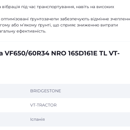
 вібрація під час транспортування, навіть на високих
 оптимізовані ґрунтозачепи забезпечують відмінне зчепленн
огому або м’якому ґрунті, що сприяє зниженню витрати
агальну ефективність.
 VF650/60R34 NRO 165D161E TL VT-
BRIDGESTONE
VT-TRACTOR
Іспанія