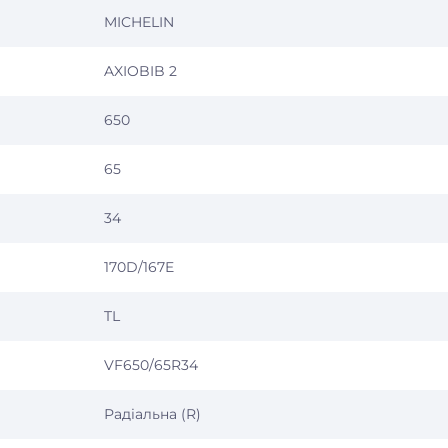
MICHELIN
AXIOBIB 2
650
65
34
170D/167E
TL
VF650/65R34
Радіальна (R)