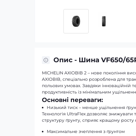
Опис - Шина VF650/65R
MICHELIN AXIOBIB 2 – нове покоління ви
AXIOBIB, спеціально розроблена для тракт
польових умовах. Завдяки інноваційній те
продуктивність із мінімальним ущільненн
Основні переваги:
Низький тиск – менше ущільнення ґрун
Технологія UltraFlex дозволяє знижувати 
структуру ґрунту, сприяє кращому росту 
Максимальне зчеплення з ґрунтом