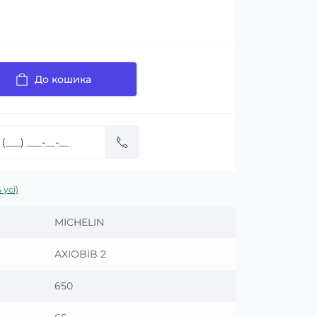
До кошика
 усі)
MICHELIN
AXIOBIB 2
650