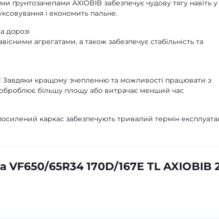
и ґрунтозачепами AXIOBIB забезпечує чудову тягу навіть у
ксовування і економить пальне.
а дорозі
вісними агрегатами, а також забезпечує стабільність та
 Завдяки кращому зчепленню та можливості працювати з
 оброблює більшу площу або витрачає менший час
 посилений каркас забезпечують тривалий термін експлуатац
 VF650/65R34 170D/167E TL AXIOBIB 