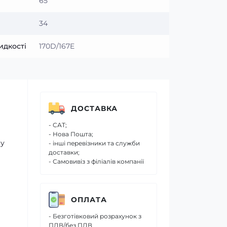
65
34
идкості
170D/167E
ДОСТАВКА
- САТ;
- Нова Пошта;
ну
- інші перевізники та служби
доставки;
- Самовивіз з філіалів компанії
ОПЛАТА
- Безготівковий розрахунок з
ПДВ/без ПДВ