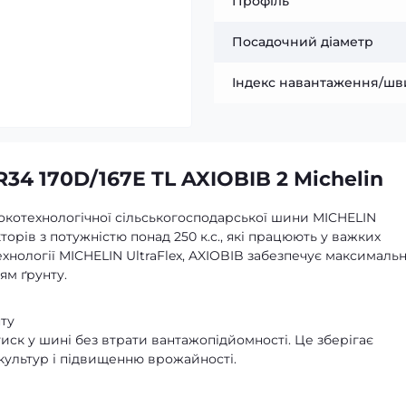
Профіль
Посадочний діаметр
Індекс навантаження/шв
34 170D/167E TL AXIOBIB 2 Michelin
сокотехнологічної сільськогосподарської шини MICHELIN
орів з потужністю понад 250 к.с., які працюють у важких
хнології MICHELIN UltraFlex, AXIOBIB забезпечує максималь
ям ґрунту.
ту
тиск у шині без втрати вантажопідйомності. Це зберігає
культур і підвищенню врожайності.