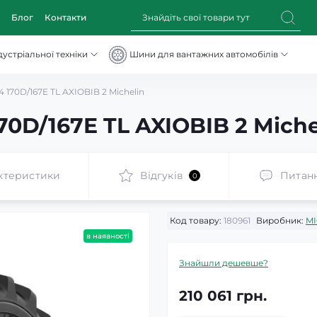
Блог
Контакти
устріальної техніки
Шини для вантажних автомобілів
170D/167E TL AXIOBIB 2 Michelin
0D/167E TL AXIOBIB 2 Miche
ктеристики
Відгуків
Питан
0
Код товару:
180961
Виробник:
MI
в наявності
Знайшли дешевше?
210 061 грн.