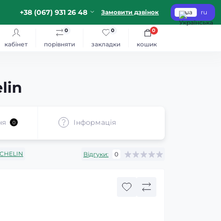
+38 (067) 931 26 48
Замовити дзвінок
ua
ru
0
0
0
кабінет
порівняти
закладки
кошик
lin
ня
Iнформація
0
CHELIN
Відгуки:
0