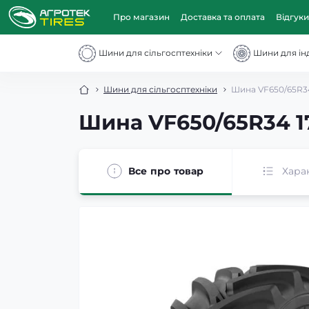
Про магазин
Доставка та оплата
Відгуки
Шини для сільгосптехніки
Шини для інд
Шини для сільгосптехніки
Шина VF650/65R34 
Шина VF650/65R34 17
Все про товар
Хара