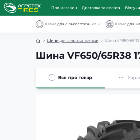
Про магазин
Доставка та оплата
Відгуки
Шини для сільгосптехніки
Шини для інд
Шини для сільгосптехніки
Шина VF650/65R38 
Шина VF650/65R38 17
Все про товар
Хара