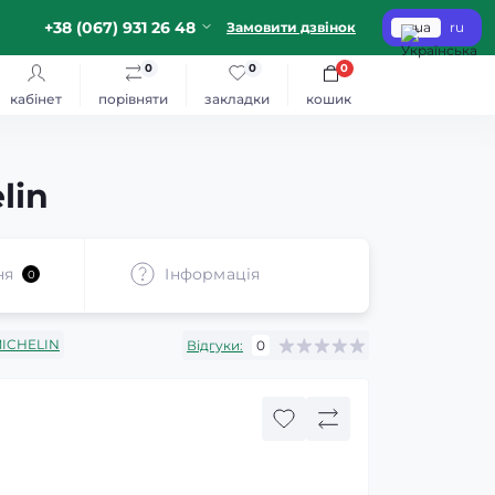
+38 (067) 931 26 48
Замовити дзвінок
ua
ru
0
0
0
кабінет
порівняти
закладки
кошик
lin
ня
Iнформація
0
ICHELIN
Відгуки:
0