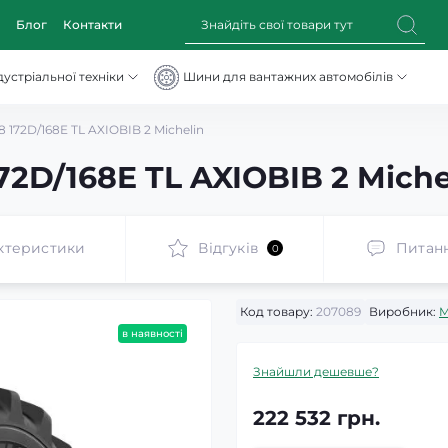
Блог
Контакти
устріальної техніки
Шини для вантажних автомобілів
172D/168E TL AXIOBIB 2 Michelin
2D/168E TL AXIOBIB 2 Miche
ктеристики
Відгуків
Питан
0
Код товару:
207089
Виробник:
M
в наявності
Знайшли дешевше?
222 532 грн.