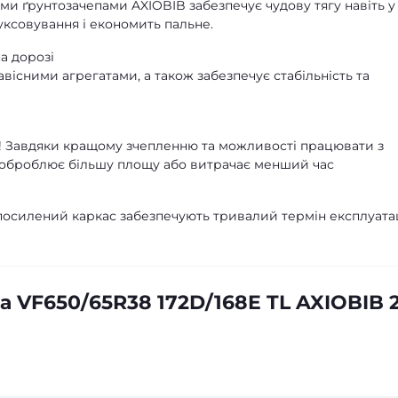
и ґрунтозачепами AXIOBIB забезпечує чудову тягу навіть у
ксовування і економить пальне.
а дорозі
вісними агрегатами, а також забезпечує стабільність та
 Завдяки кращому зчепленню та можливості працювати з
 оброблює більшу площу або витрачає менший час
 посилений каркас забезпечують тривалий термін експлуатац
 VF650/65R38 172D/168E TL AXIOBIB 