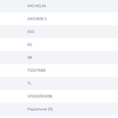
MICHELIN
AXIOBIB 2
650
65
38
172D/168E
TL
VF650/65R38
Радіальна (R)