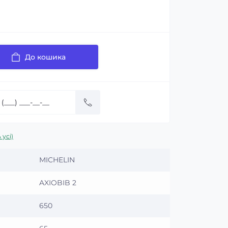
До кошика
 усі)
MICHELIN
AXIOBIB 2
650