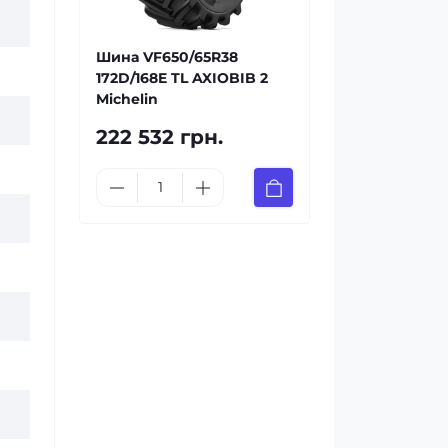
Шина VF650/65R38
172D/168E TL AXIOBIB 2
Michelin
222 532 грн.