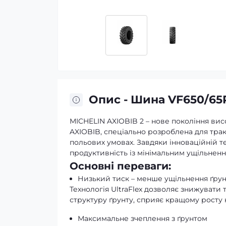
Опис - Шина VF650/65R
MICHELIN AXIOBIB 2 – нове покоління ви
AXIOBIB, спеціально розроблена для тракт
польових умовах. Завдяки інноваційній те
продуктивність із мінімальним ущільненн
Основні переваги:
Низький тиск – менше ущільнення ґрун
Технологія UltraFlex дозволяє знижувати 
структуру ґрунту, сприяє кращому росту 
Максимальне зчеплення з ґрунтом