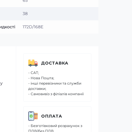
65
38
идкості
172D/168E
ДОСТАВКА
- САТ;
- Нова Пошта;
ну
- інші перевізники та служби
доставки;
- Самовивіз з філіалів компанії
ОПЛАТА
- Безготівковий розрахунок з
ПДВ/без ПДВ