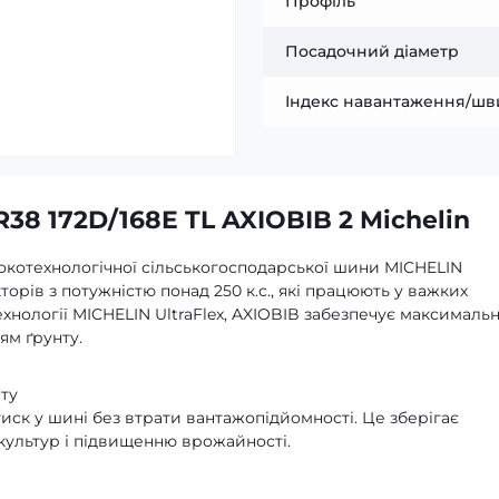
Профіль
Посадочний діаметр
Індекс навантаження/шв
38 172D/168E TL AXIOBIB 2 Michelin
сокотехнологічної сільськогосподарської шини MICHELIN
орів з потужністю понад 250 к.с., які працюють у важких
хнології MICHELIN UltraFlex, AXIOBIB забезпечує максималь
ям ґрунту.
ту
тиск у шині без втрати вантажопідйомності. Це зберігає
культур і підвищенню врожайності.