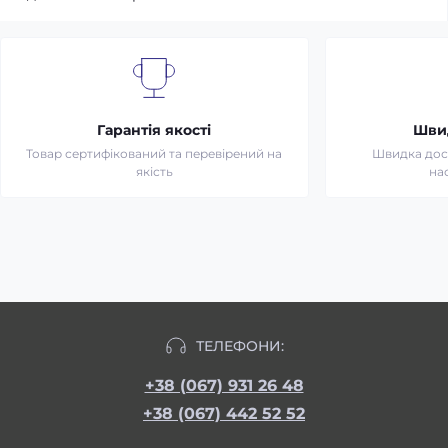
Гарантія якості
Шви
Товар сертифікований та перевірений на
Швидка дост
якість
на
ТЕЛЕФОНИ:
+38 (067) 931 26 48
+38 (067) 442 52 52