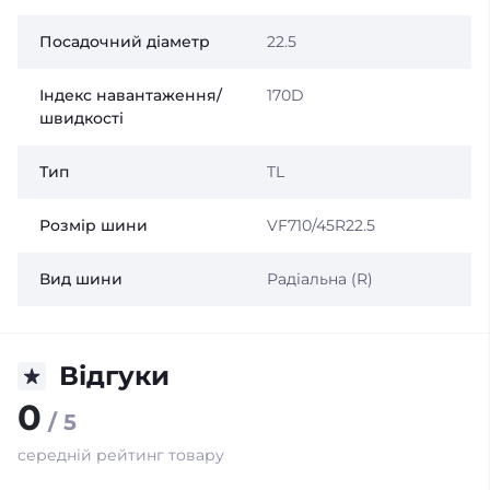
Посадочний діаметр
22.5
Індекс навантаження/
170D
швидкості
Тип
TL
Розмір шини
VF710/45R22.5
Вид шини
Радіальна (R)
Відгуки
0
/ 5
середній рейтинг товару