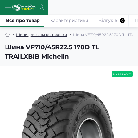
Все про товар
Характеристики
Відгуків
П
0
Шини для сільгосптехніки
Шина VF710/45R22.5 170D TL TRAIL
Шина VF710/45R22.5 170D TL
TRAILXBIB Michelin
в наявності