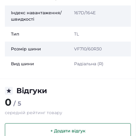
Індекс навантаження/
167D/164E
швидкості
Тип
TL
Розмір шини
VF710/60R30
Вид шини
Радіальна (R)
Відгуки
0
/ 5
середній рейтинг товару
+ Додати відгук