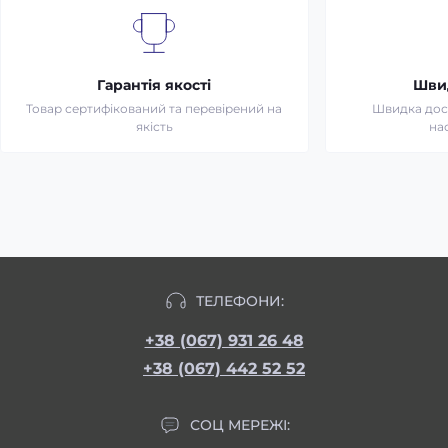
Гарантія якості
Шви
Товар сертифікований та перевірений на
Швидка дост
якість
на
ТЕЛЕФОНИ:
+38 (067) 931 26 48
+38 (067) 442 52 52
СОЦ МЕРЕЖІ: