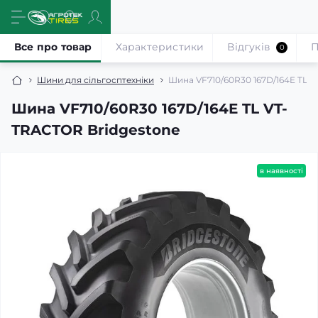
Все про товар
Характеристики
Відгуків
П
0
Шини для сільгосптехніки
Шина VF710/60R30 167D/164E TL 
Шина VF710/60R30 167D/164E TL VT-
TRACTOR Bridgestone
в наявності