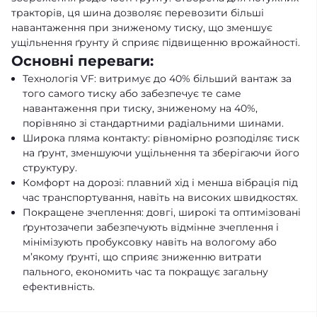
тракторів, ця шина дозволяє перевозити більші
навантаження при зниженому тиску, що зменшує
ущільнення ґрунту й сприяє підвищенню врожайності.
Основні переваги:
Технологія VF: витримує до 40% більший вантаж за
того самого тиску або забезпечує те саме
навантаження при тиску, зниженому на 40%,
порівняно зі стандартними радіальними шинами.
Широка пляма контакту: рівномірно розподіляє тиск
на ґрунт, зменшуючи ущільнення та зберігаючи його
структуру.
Комфорт на дорозі: плавний хід і менша вібрація під
час транспортування, навіть на високих швидкостях.
Покращене зчеплення: довгі, широкі та оптимізовані
ґрунтозачепи забезпечують відмінне зчеплення і
мінімізують пробуксовку навіть на вологому або
м’якому ґрунті, що сприяє зниженню витрати
пального, економить час та покращує загальну
ефективність.