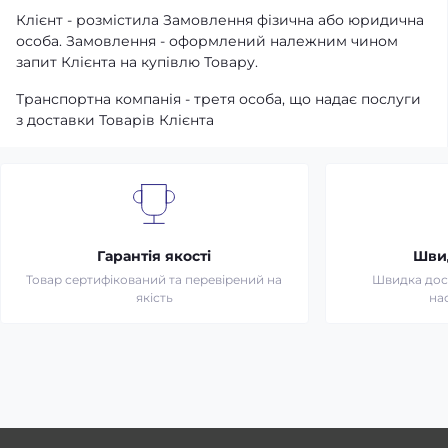
Клієнт - розмістила Замовлення фізична або юридична
особа. Замовлення - оформлений належним чином
запит Клієнта на купівлю Товару.
Транспортна компанія - третя особа, що надає послуги
з доставки Товарів Клієнта
Гарантія якості
Шви
Товар сертифікований та перевірений на
Швидка дост
якість
на