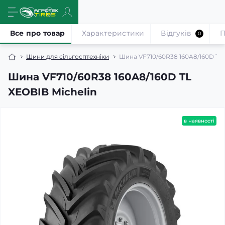
Все про товар
Характеристики
Відгуків
П
0
Шини для сільгосптехніки
Шина VF710/60R38 160A8/160D TL 
Шина VF710/60R38 160A8/160D TL
XEOBIB Michelin
в наявності