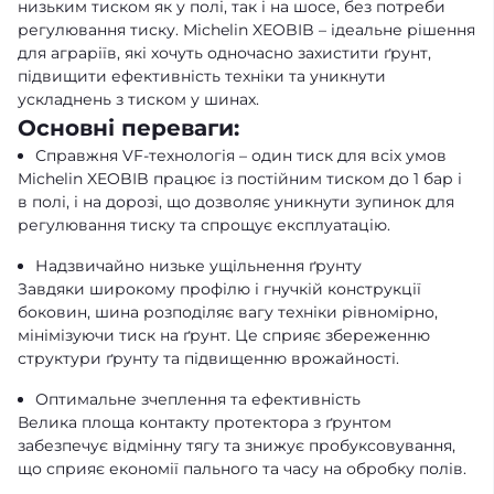
низьким тиском як у полі, так і на шосе, без потреби
регулювання тиску. Michelin XEOBIB – ідеальне рішення
для аграріїв, які хочуть одночасно захистити ґрунт,
підвищити ефективність техніки та уникнути
ускладнень з тиском у шинах.
Основні переваги:
Справжня VF-технологія – один тиск для всіх умов
Michelin XEOBIB працює із постійним тиском до 1 бар і
в полі, і на дорозі, що дозволяє уникнути зупинок для
регулювання тиску та спрощує експлуатацію.
Надзвичайно низьке ущільнення ґрунту
Завдяки широкому профілю і гнучкій конструкції
боковин, шина розподіляє вагу техніки рівномірно,
мінімізуючи тиск на ґрунт. Це сприяє збереженню
структури ґрунту та підвищенню врожайності.
Оптимальне зчеплення та ефективність
Велика площа контакту протектора з ґрунтом
забезпечує відмінну тягу та знижує пробуксовування,
що сприяє економії пального та часу на обробку полів.