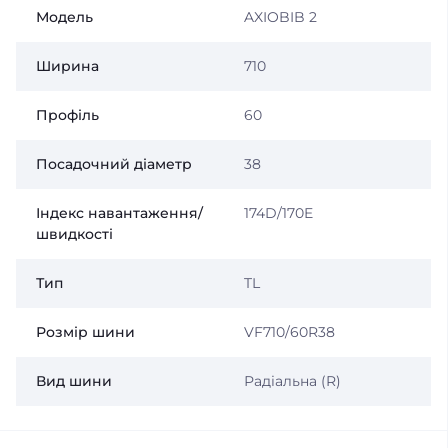
Модель
AXIOBIB 2
Ширина
710
Профіль
60
Посадочний діаметр
38
Індекс навантаження/
174D/170E
швидкості
Тип
TL
Розмір шини
VF710/60R38
Вид шини
Радіальна (R)