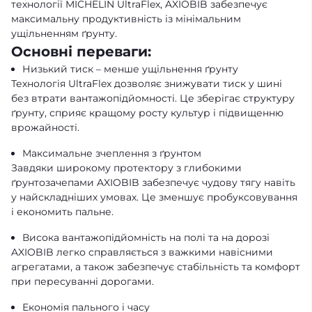
технології MICHELIN UltraFlex, AXIOBIB забезпечує
максимальну продуктивність із мінімальним
ущільненням ґрунту.
Основні переваги:
Низький тиск – менше ущільнення ґрунту
Технологія UltraFlex дозволяє знижувати тиск у шині
без втрати вантажопідйомності. Це зберігає структуру
ґрунту, сприяє кращому росту культур і підвищенню
врожайності.
Максимальне зчеплення з ґрунтом
Завдяки широкому протектору з глибокими
ґрунтозачепами AXIOBIB забезпечує чудову тягу навіть
у найскладніших умовах. Це зменшує пробуксовування
і економить пальне.
Висока вантажопідйомність на полі та на дорозі
AXIOBIB легко справляється з важкими навісними
агрегатами, а також забезпечує стабільність та комфорт
при пересуванні дорогами.
Економія пального і часу