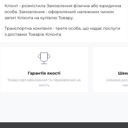
Клієнт - розмістила Замовлення фізична або юридична
особа. Замовлення - оформлений належним чином
запит Клієнта на купівлю Товару.
Транспортна компанія - третя особа, що надає послуги
з доставки Товарів Клієнта
Гарантія якості
Шви
Товар сертифікований та перевірений на
Швидка дост
якість
на