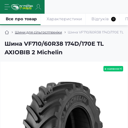
Все про товар
Характеристики
Відгуків
П
0
Шини для сільгосптехніки
Шина VF710/60R38 174D/170E TL AX
Шина VF710/60R38 174D/170E TL
AXIOBIB 2 Michelin
в наявності