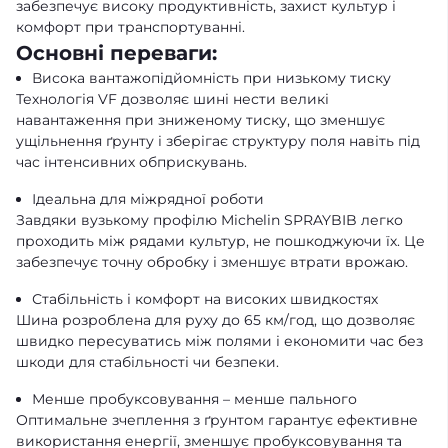
забезпечує високу продуктивність, захист культур і
комфорт при транспортуванні.
Основні переваги:
Висока вантажопідйомність при низькому тиску
Технологія VF дозволяє шині нести великі
навантаження при зниженому тиску, що зменшує
ущільнення ґрунту і зберігає структуру поля навіть під
час інтенсивних обприскувань.
Ідеальна для міжрядної роботи
Завдяки вузькому профілю Michelin SPRAYBIB легко
проходить між рядами культур, не пошкоджуючи їх. Це
забезпечує точну обробку і зменшує втрати врожаю.
Стабільність і комфорт на високих швидкостях
Шина розроблена для руху до 65 км/год, що дозволяє
швидко пересуватись між полями і економити час без
шкоди для стабільності чи безпеки.
Менше пробуксовування – менше пального
Оптимальне зчеплення з ґрунтом гарантує ефективне
використання енергії, зменшує пробуксовування та