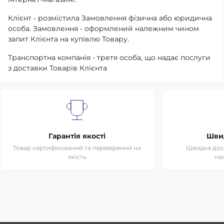
Клієнт - розмістила Замовлення фізична або юридична
особа. Замовлення - оформлений належним чином
запит Клієнта на купівлю Товару.
Транспортна компанія - третя особа, що надає послуги
з доставки Товарів Клієнта
Гарантія якості
Шви
Товар сертифікований та перевірений на
Швидка дост
якість
на