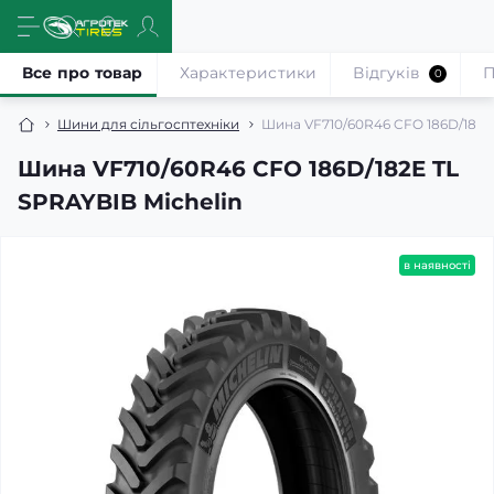
Все про товар
Характеристики
Відгуків
П
0
Шини для сільгосптехніки
Шина VF710/60R46 CFO 186D/182E 
Шина VF710/60R46 CFO 186D/182E TL
SPRAYBIB Michelin
в наявності