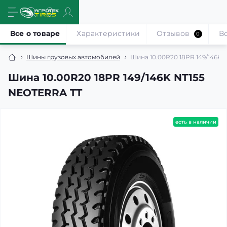
Все о товаре
Характеристики
Отзывов
В
0
Шины грузовых автомобилей
Шина 10.00R20 18PR 149/146K
Шина 10.00R20 18PR 149/146K NT155
NEOTERRA TT
есть в наличии