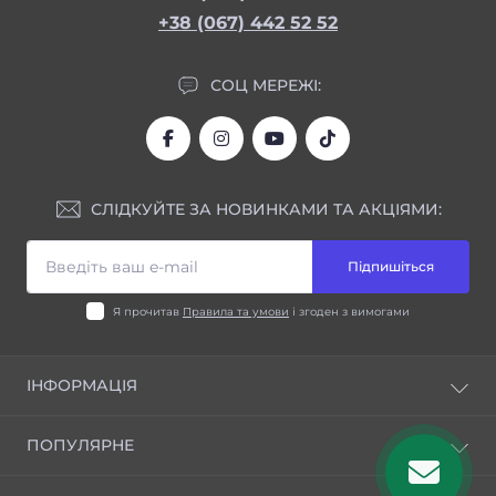
+38 (067) 442 52 52
СОЦ МЕРЕЖІ:
СЛІДКУЙТЕ ЗА НОВИНКАМИ ТА АКЦІЯМИ:
Підпишіться
Я прочитав
Правила та умови
і згоден з вимогами
ІНФОРМАЦІЯ
Блог
ПОПУЛЯРНЕ
Відгуки
Правила та умови
Шини для індустріальної техніки