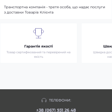
Транспортна компанія - третя особа, що надає послуги
з доставки Товарів Клієнта
Гарантія якості
Шви
Товар сертифікований та перевірений на
Швидка дост
якість
на
ТЕЛЕФОНИ:
+38 (067) 931 26 48