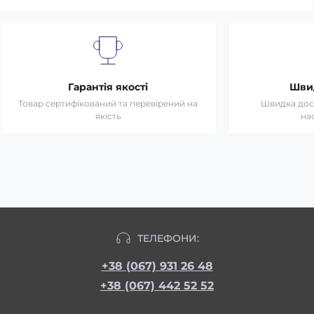
Гарантія якості
Шви
Товар сертифікований та перевірений на
Швидка дост
якість
на
ТЕЛЕФОНИ:
+38 (067) 931 26 48
+38 (067) 442 52 52