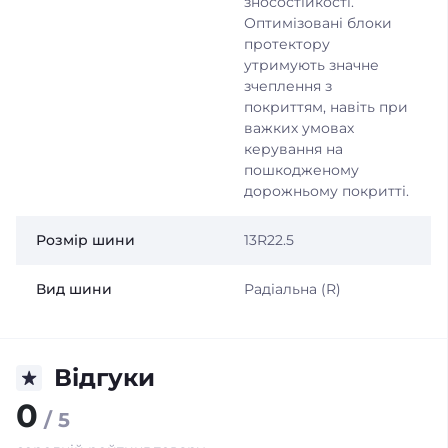
зносостійкості.
Оптимізовані блоки
протектору
утримують значне
зчеплення з
покриттям, навіть при
важких умовах
керування на
пошкодженому
дорожньому покритті.
Розмір шини
13R22.5
Вид шини
Радіальна (R)
Відгуки
0
/ 5