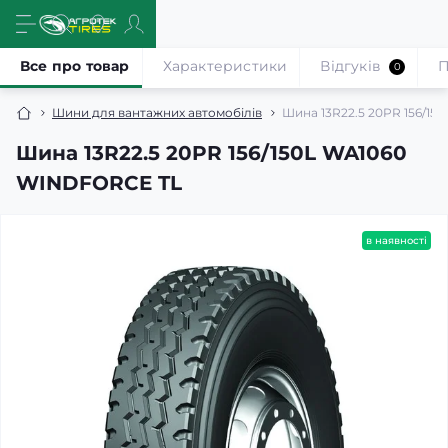
Все про товар
Характеристики
Відгуків
П
0
Шини для вантажних автомобілів
Шина 13R22.5 20PR 156/1
Шина 13R22.5 20PR 156/150L WA1060
WINDFORCE TL
в наявності