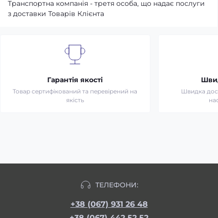
Транспортна компанія - третя особа, що надає послуги
з доставки Товарів Клієнта
Гарантія якості
Шви
Товар сертифікований та перевірений на
Швидка дост
якість
на
ТЕЛЕФОНИ:
+38 (067) 931 26 48
+38 (067) 442 52 52