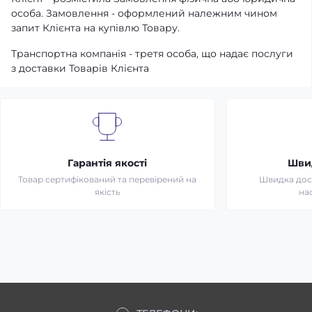
особа. Замовлення - оформлений належним чином
запит Клієнта на купівлю Товару.
Транспортна компанія - третя особа, що надає послуги
з доставки Товарів Клієнта
Гарантія якості
Шви
Товар сертифікований та перевірений на
Швидка дост
якість
на