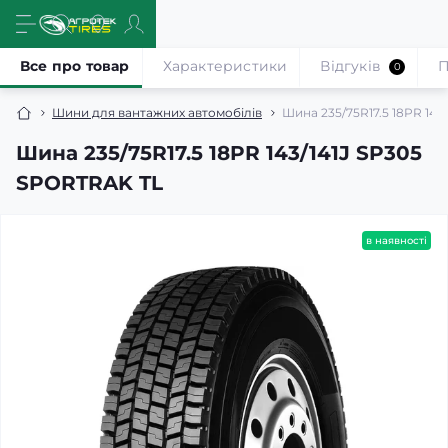
Все про товар
Характеристики
Відгуків
П
0
Шини для вантажних автомобілів
Шина 235/75R17.5 18PR 143
Шина 235/75R17.5 18PR 143/141J SP305
SPORTRAK TL
в наявності