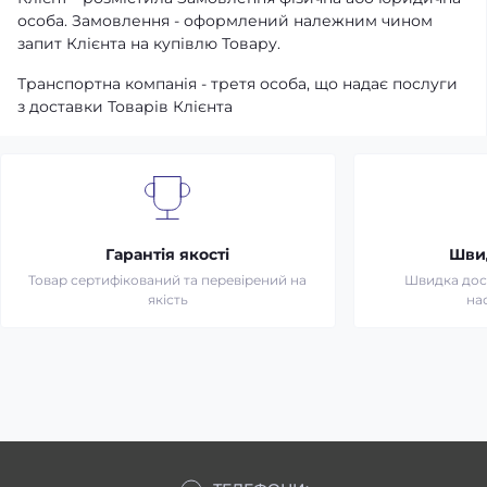
особа. Замовлення - оформлений належним чином
запит Клієнта на купівлю Товару.
Транспортна компанія - третя особа, що надає послуги
з доставки Товарів Клієнта
Гарантія якості
Шви
Товар сертифікований та перевірений на
Швидка дост
якість
на