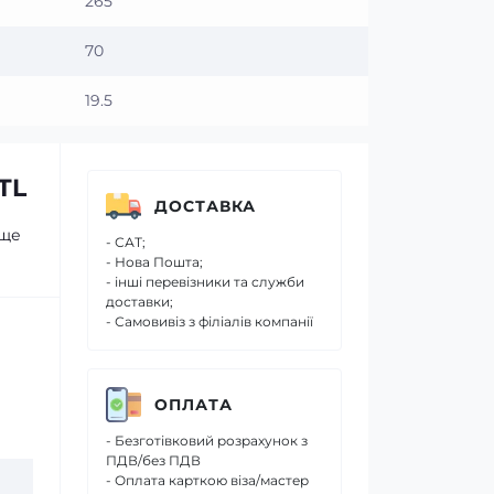
265
70
19.5
TL
ДОСТАВКА
аще
- САТ;
- Нова Пошта;
- інші перевізники та служби
доставки;
- Самовивіз з філіалів компанії
ОПЛАТА
- Безготівковий розрахунок з
ПДВ/без ПДВ
- Оплата карткою віза/мастер