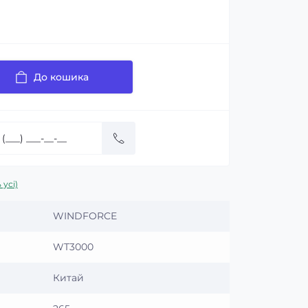
До кошика
 усі)
WINDFORCE
WT3000
Китай