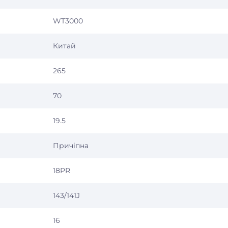
WT3000
Китай
265
70
19.5
Причіпна
18PR
143/141J
16