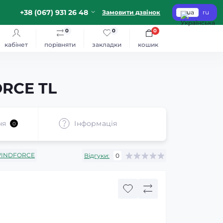
+38 (067) 931 26 48
Замовити дзвінок
ua
ru
0
0
0
кабінет
порівняти
закладки
кошик
ORCE TL
ня
Iнформація
0
INDFORCE
Відгуки:
0