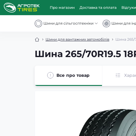
Про магазин
Доставка та оплата
Відгуки
Шини для сільгосптехніки
Шини для інд
Шини для вантажних автомобілів
Шина 265/
Шина 265/70R19.5 1
Все про товар
Хара