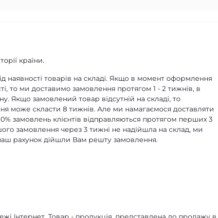
орії країни.
д наявності товарів на складі. Якщо в момент оформлення
ті, то ми доставимо замовлення протягом 1 - 2 тижнів, в
ну. Якщо замовлений товар відсутній на складі, то
я може скласти 8 тижнів. Але ми намагаємося доставляти
90% замовлень клієнтів відправляються протягом перших 3
ашого замовлення через 3 тижні не надійшла на склад, ми
а наш рахунок дійшли Вам решту замовлення.
жі Інтернет. Товар - продукція, представлена ​​до продажу в