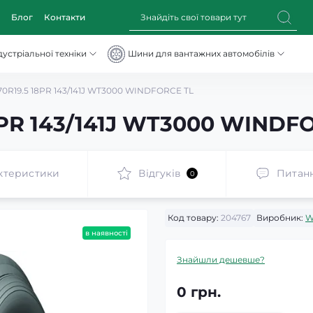
Блог
Контакти
устріальної техніки
Шини для вантажних автомобілів
70R19.5 18PR 143/141J WT3000 WINDFORCE TL
8PR 143/141J WT3000 WINDF
ктеристики
Відгуків
Питан
0
Код товару:
204767
Виробник:
W
в наявності
Знайшли дешевше?
0 грн.