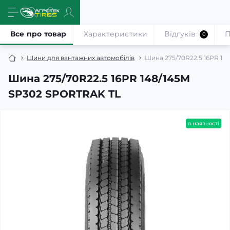
Все про товар
Характеристики
Відгуків
П
0
Шини для вантажних автомобілів
Шина 275/70R22.5 16PR 14
Шина 275/70R22.5 16PR 148/145M
SP302 SPORTRAK TL
в наявності