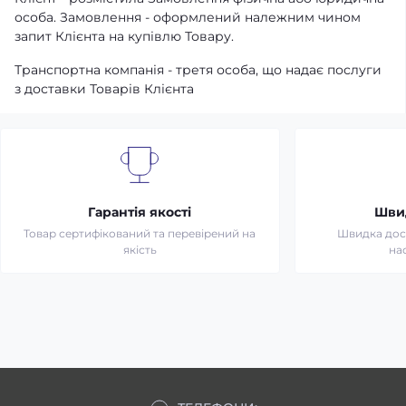
особа. Замовлення - оформлений належним чином
запит Клієнта на купівлю Товару.
Транспортна компанія - третя особа, що надає послуги
з доставки Товарів Клієнта
Гарантія якості
Шви
Товар сертифікований та перевірений на
Швидка дост
якість
на