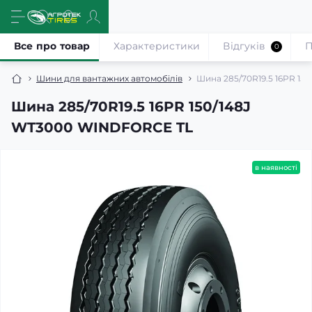
Все про товар
Характеристики
Відгуків
П
0
Шини для вантажних автомобілів
Шина 285/70R19.5 16PR 1
Шина 285/70R19.5 16PR 150/148J
WT3000 WINDFORCE TL
в наявності