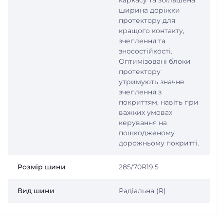
каркасу та збільшена
ширина доріжки
протектору для
кращого контакту,
зчеплення та
зносостійкості.
Оптимізовані блоки
протектору
утримують значне
зчеплення з
покриттям, навіть при
важких умовах
керування на
пошкодженому
дорожньому покритті.
Розмір шини
285/70R19.5
Вид шини
Радіальна (R)