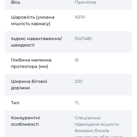
Вісь
Причіпна
Шаровість (умовна
16PR
міцність каркасу)
Індекс навантаження/
150/148J
швидкості
Глибина малюнка
16
протектора (мм)
Ширина бігової
230
доріжки
Тип
TL
Конкурентні
Спеціально
особливості
підвищена міцність
бокових блоків