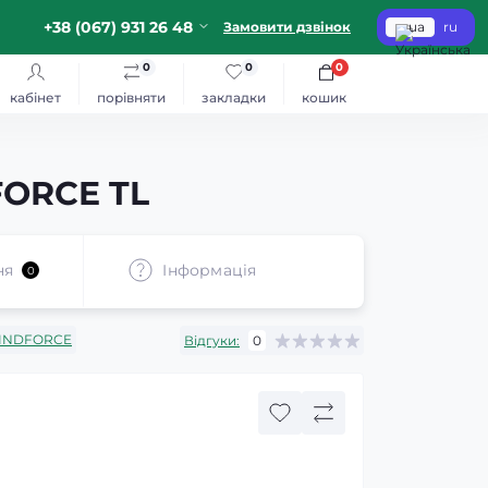
+38 (067) 931 26 48
Замовити дзвінок
ua
ru
0
0
0
кабінет
порівняти
закладки
кошик
FORCE TL
ня
Iнформація
0
INDFORCE
Відгуки:
0