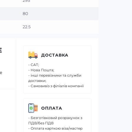
295
80
22.5
E
ДОСТАВКА
- САТ;
- Нова Пошта;
ще
- інші перевізники та служби
доставки;
- Самовивіз з філіалів компанії
ОПЛАТА
- Безготівковий розрахунок з
ПДВ/без ПДВ
- Оплата карткою віза/мастер