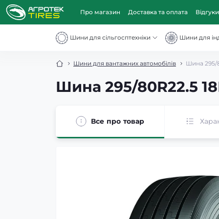
Про магазин
Доставка та оплата
Відгуки
Шини для сільгосптехніки
Шини для інд
Шини для вантажних автомобілів
Шина 295/
Шина 295/80R22.5 1
Все про товар
Хара