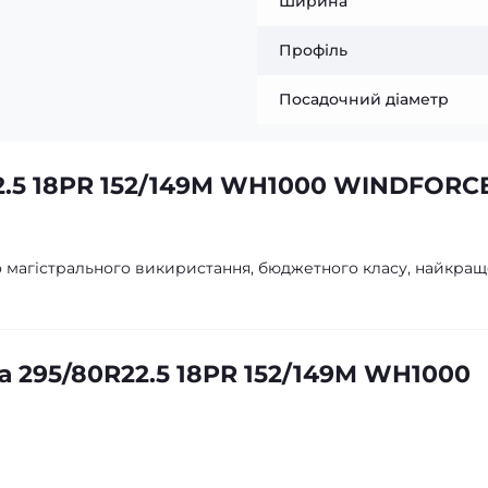
Ширина
Профіль
Посадочний діаметр
2.5 18PR 152/149M WH1000 WINDFORC
бо магістрального викиристання, бюджетного класу, найкра
 295/80R22.5 18PR 152/149M WH1000