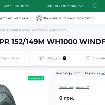
Блог
Контакти
устріальної техніки
Шини для вантажних автомобілів
80R22.5 18PR 152/149M WH1000 WINDFORCE TL
8PR 152/149M WH1000 WIND
ктеристики
Відгуків
Питан
0
Код товару:
193295
Виробник:
W
в наявності
Знайшли дешевше?
0 грн.