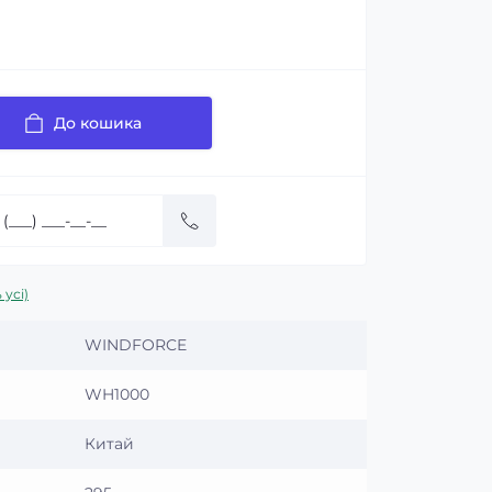
До кошика
 усі)
WINDFORCE
WH1000
Китай