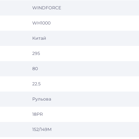
WINDFORCE
WH1000
Китай
295
80
22.5
Рульова
18PR
152/149M