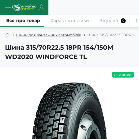
Все про товар
Характеристики
Відгуків
П
0
Шини для вантажних автомобілів
Шина 315/70R22.5 18PR 1
Шина 315/70R22.5 18PR 154/150M
WD2020 WINDFORCE TL
в наявності