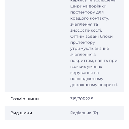
каркасу та збільшена
ширина доріжки
протектору для
кращого контакту,
зчеплення та
зносостійкості.
Оптимізовані блоки
протектору
утримують значне
зчеплення з
покриттям, навіть при
важких умовах
керування на
пошкодженому
дорожньому покритті.
Розмір шини
315/70R22.5
Вид шини
Радіальна (R)