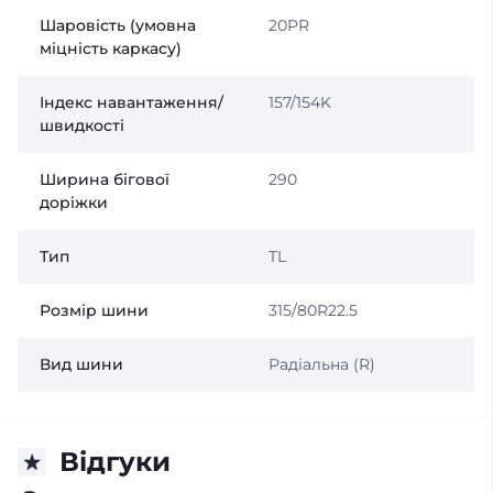
Шаровість (умовна
20PR
міцність каркасу)
Індекс навантаження/
157/154K
швидкості
Ширина бігової
290
доріжки
Тип
TL
Розмір шини
315/80R22.5
Вид шини
Радіальна (R)
Відгуки