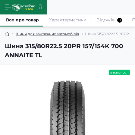
Все про товар
Характеристики
Відгуків
П
0
Шини для вантажних автомобілів
Шина 315/80R22.5 20PR 15
Шина 315/80R22.5 20PR 157/154K 700
ANNAITE TL
в наявності