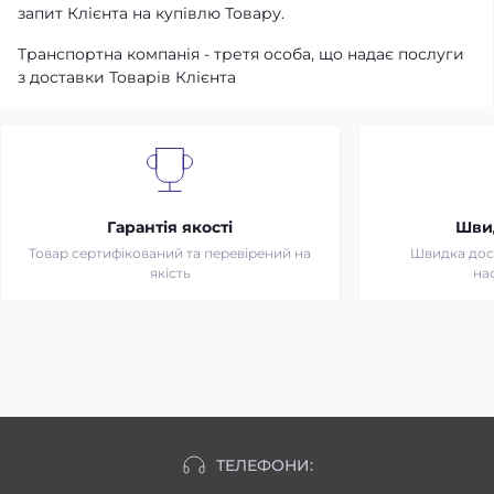
запит Клієнта на купівлю Товару.
Транспортна компанія - третя особа, що надає послуги
з доставки Товарів Клієнта
Гарантія якості
Шви
Товар сертифікований та перевірений на
Швидка дост
якість
на
ТЕЛЕФОНИ: