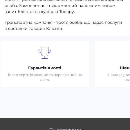
особа. Замовлення - оформлений належним чином
запит Клієнта на купівлю Товару.
Транспортна компанія - третя особа, що надає послуги
з доставки Товарів Клієнта
Гарантія якості
Шви
Товар сертифікований та перевірений на
Швидка дост
якість
на