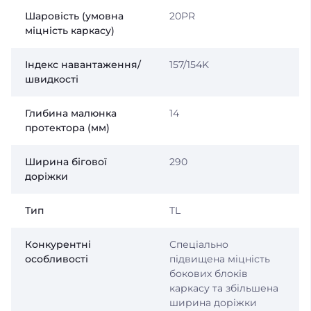
Шаровість (умовна
20PR
міцність каркасу)
Індекс навантаження/
157/154K
швидкості
Глибина малюнка
14
протектора (мм)
Ширина бігової
290
доріжки
Тип
TL
Конкурентні
Спеціально
особливості
підвищена міцність
бокових блоків
каркасу та збільшена
ширина доріжки