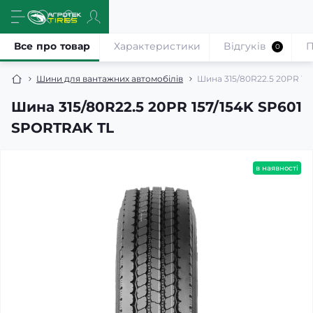
Все про товар
Характеристики
Відгуків
П
0
Шини для вантажних автомобілів
Шина 315/80R22.5 20PR 15
Шина 315/80R22.5 20PR 157/154K SP601
SPORTRAK TL
в наявності