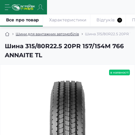
Все про товар
Характеристики
Відгуків
П
0
Шини для вантажних автомобілів
Шина 315/80R22.5 20PR 15
Шина 315/80R22.5 20PR 157/154M 766
ANNAITE TL
в наявності