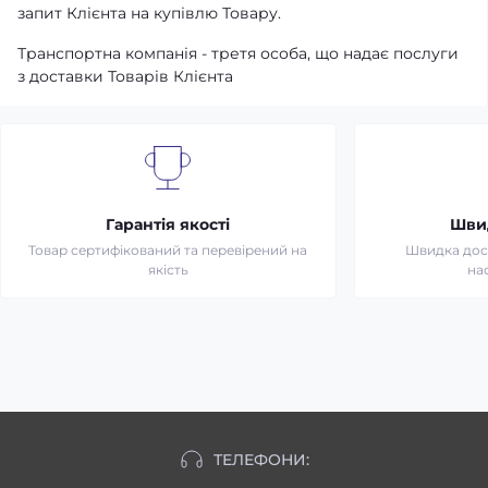
запит Клієнта на купівлю Товару.
Транспортна компанія - третя особа, що надає послуги
з доставки Товарів Клієнта
Гарантія якості
Шви
Товар сертифікований та перевірений на
Швидка дост
якість
на
ТЕЛЕФОНИ: