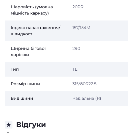
Шаровість (умовна
20PR
міцність каркасу)
Індекс навантаження/
157/154M
швидкості
Ширина бігової
290
доріжки
Тип
TL
Розмір шини
315/80R22.5
Вид шини
Радіальна (R)
Відгуки