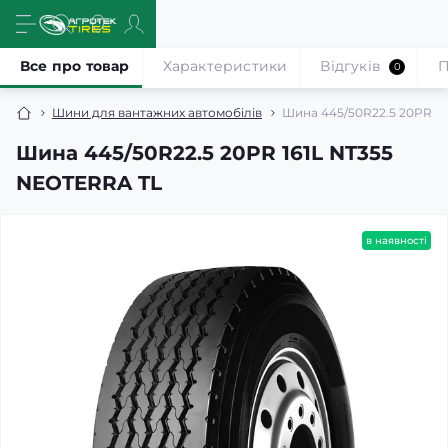
Все про товар
Характеристики
Відгуків
П
0
Шини для вантажних автомобілів
Шина 445/50R22.5 20PR 1
Шина 445/50R22.5 20PR 161L NT355
NEOTERRA TL
в наявності