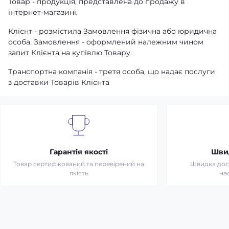
Товар - продукція, представлена ​​до продажу в
інтернет-магазині.
Клієнт - розмістила Замовлення фізична або юридична
особа. Замовлення - оформлений належним чином
запит Клієнта на купівлю Товару.
Транспортна компанія - третя особа, що надає послуги
з доставки Товарів Клієнта
Гарантія якості
Шви
Товар сертифікований та перевірений на
Швидка дост
якість
на