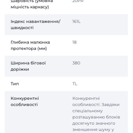
Шаровість (умовна
20PR
міцність каркасу)
Індекс навантаження/
161L
швидкості
Глибина малюнка
18
протектора (мм)
Ширина бігової
380
доріжки
Тип
TL
Конкурентні
Конкурентні
особливості
особливості: Завдяки
спеціальному
розташуванню блоків
досягнуто значного
зменшення шуму у