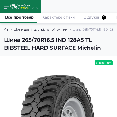
Все про товар
Характеристики
Відгуків
П
0
Шини для індустріальної техніки
Шина 265/70R16.5 IND 128А
Шина 265/70R16.5 IND 128А5 TL
BIBSTEEL HARD SURFACE Michelin
в наявності