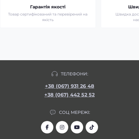
Гарантія якості
Шви
Товар сертифікований та перевірений на
Швидка дост
якість
на
ТЕЛЕФОНИ:
+38 (067) 931 26 48
+38 (067) 442 52 52
СОЦ МЕРЕЖІ: