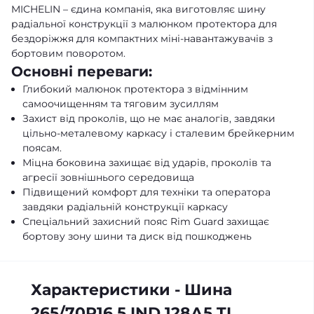
MICHELIN – єдина компанія, яка виготовляє шину
радіальної конструкції з малюнком протектора для
бездоріжжя для компактних міні-навантажувачів з
бортовим поворотом.
Основні переваги:
Глибокий малюнок протектора з відмінним
самоочищенням та тяговим зусиллям
Захист від проколів, що не має аналогів, завдяки
цільно-металевому каркасу і сталевим брейкерним
поясам.
Міцна боковина захищає від ударів, проколів та
агресії зовнішнього середовища
Підвищений комфорт для техніки та оператора
завдяки радіальній конструкції каркасу
Спеціальний захисний пояс Rim Guard захищає
бортову зону шини та диск від пошкоджень
Характеристики - Шина
265/70R16.5 IND 128А5 TL