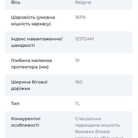
Вісь
Ведуча
Шаровість (умовна
16PR
міцність каркасу)
Індекс навантаження/
127/124M
швидкості
Глибина малюнка
19
протектора (мм)
Ширина бігової
160
доріжки
Тип
TL
Конкурентні
Спеціально
особливості
підвищена міцність
бокових блоків