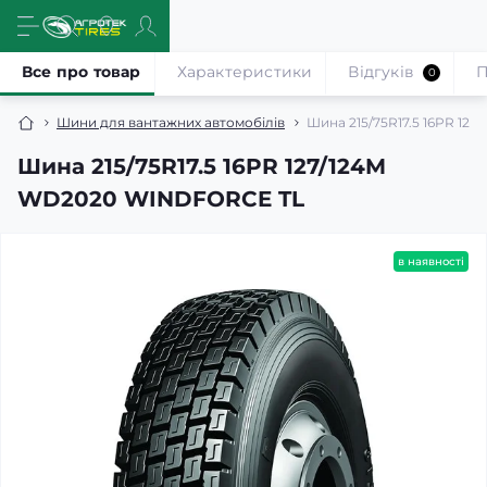
Все про товар
Характеристики
Відгуків
П
0
Шини для вантажних автомобілів
Шина 215/75R17.5 16PR 1
Шина 215/75R17.5 16PR 127/124M
WD2020 WINDFORCE TL
в наявності