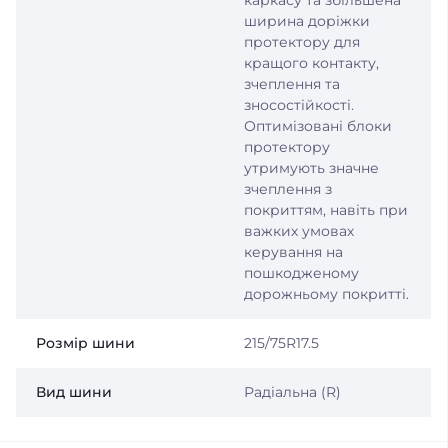
каркасу та збільшена
ширина доріжки
протектору для
кращого контакту,
зчеплення та
зносостійкості.
Оптимізовані блоки
протектору
утримують значне
зчеплення з
покриттям, навіть при
важких умовах
керування на
пошкодженому
дорожньому покритті.
Розмір шини
215/75R17.5
Вид шини
Радіальна (R)