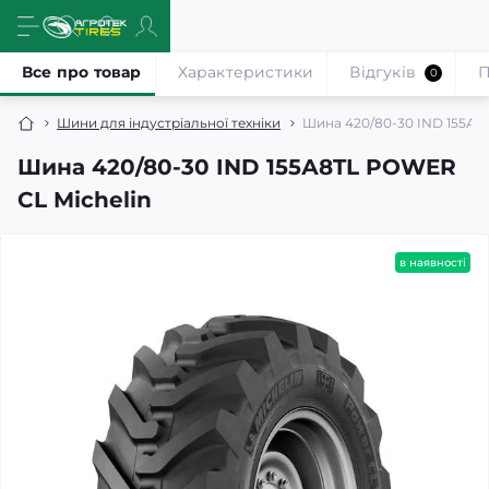
Все про товар
Характеристики
Відгуків
П
0
Шини для індустріальної техніки
Шина 420/80-30 IND 155А8
Шина 420/80-30 IND 155А8TL POWER
CL Michelin
в наявності