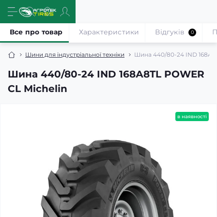
Все про товар
Характеристики
Відгуків
П
0
Шини для індустріальної техніки
Шина 440/80-24 IND 168А8
Шина 440/80-24 IND 168А8TL POWER
CL Michelin
в наявності