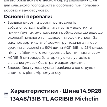
Багато років вона є еталоном серед радіальних шин
для сільського господарства, особливо при польових
роботах у важких умовах.
Основні переваги:
Завдяки висоті та формі грунтозачепів
забезпечується надійна тяга навіть у вологих та
пухких ґрунтах, зменшується пробуксовка що веде до
економії пального та підвищення ефективності. За
рахунок вертикальної форми ґрунтозачепа тягове
зусилля зношеної на 50% шини AGRIBIB на 25% вище,
ніж у найближчого конкурента з ідентичним зносом
AGRIBIB витримує багаторічну експлуатацію в
складних умовах без втрати характеристик.
Зносостійка гумова суміш і радіальна конструкція
сприяють рівномірному зносу
Характеристики - Шина 14.9R28
134A8/131B TL AGRIBIB Michelin