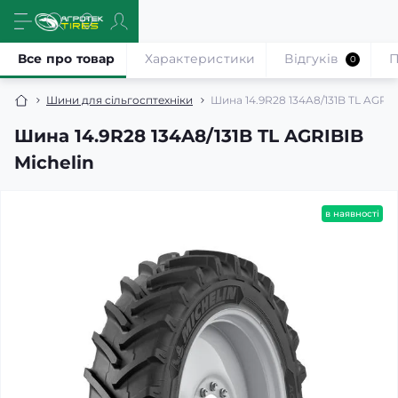
Все про товар
Характеристики
Відгуків
П
0
Шини для сільгосптехніки
Шина 14.9R28 134A8/131B TL AGRIB
Шина 14.9R28 134A8/131B TL AGRIBIB
Michelin
в наявності