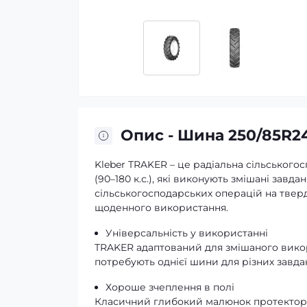
Опис - Шина 250/85R24
Kleber TRAKER – це радіальна сільського
(90–180 к.с.), які виконують змішані завда
сільськогосподарських операцій на тверд
щоденного використання.
Універсальність у використанні
TRAKER адаптований для змішаного викори
потребують однієї шини для різних завда
Хороше зчеплення в полі
Класичний глибокий малюнок протектора