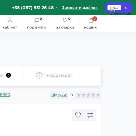
+38 (067) 931 26 48
Замовити дзвінок
ua
ru
0
0
0
кабінет
порівняти
закладки
кошик
ня
Iнформація
0
LEBER
Відгуки:
0