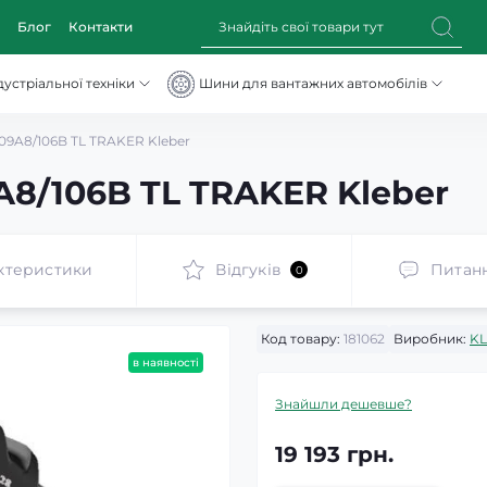
Блог
Контакти
устріальної техніки
Шини для вантажних автомобілів
09A8/106B TL TRAKER Kleber
A8/106B TL TRAKER Kleber
ктеристики
Відгуків
Питан
0
Код товару:
181062
Виробник:
K
в наявності
Знайшли дешевше?
19 193 грн.