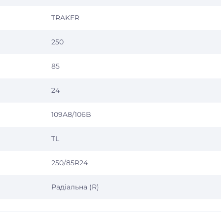
TRAKER
250
85
24
109A8/106B
TL
250/85R24
Радіальна (R)