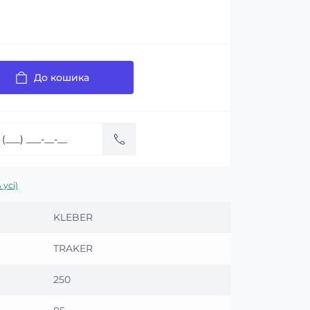
До кошика
 усі)
KLEBER
TRAKER
250