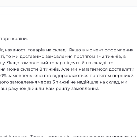
орії країни.
д наявності товарів на складі. Якщо в момент оформлення
ті, то ми доставимо замовлення протягом 1 - 2 тижнів, в
ну. Якщо замовлений товар відсутній на складі, то
я може скласти 8 тижнів. Але ми намагаємося доставляти
90% замовлень клієнтів відправляються протягом перших 3
ашого замовлення через 3 тижні не надійшла на склад, ми
а наш рахунок дійшли Вам решту замовлення.
жі Інтернет. Товар - продукція, представлена ​​до продажу в