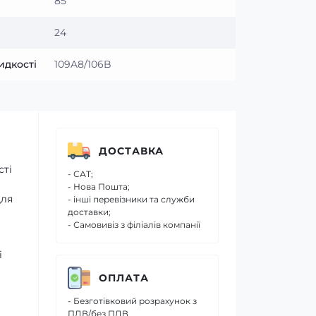
85
24
идкості
109A8/106B
ДОСТАВКА
сті
- САТ;
- Нова Пошта;
для
- інші перевізники та служби
доставки;
- Самовивіз з філіалів компанії
і
ОПЛАТА
- Безготівковий розрахунок з
ПДВ/без ПДВ