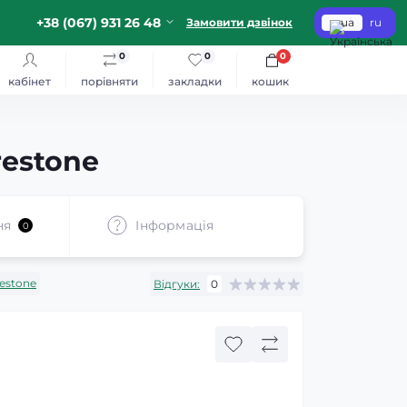
+38 (067) 931 26 48
Замовити дзвінок
ua
ru
0
0
0
кабінет
порівняти
закладки
кошик
restone
ня
Iнформація
0
restone
Відгуки:
0