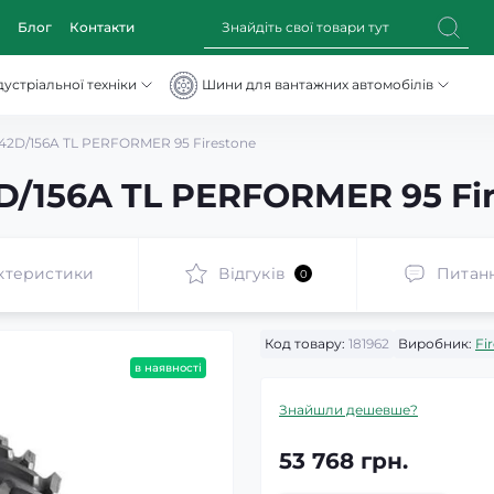
Блог
Контакти
устріальної техніки
Шини для вантажних автомобілів
42D/156A TL PERFORMER 95 Firestone
D/156A TL PERFORMER 95 Fi
ктеристики
Відгуків
Питан
0
Код товару:
181962
Виробник:
Fi
в наявності
Знайшли дешевше?
53 768 грн.