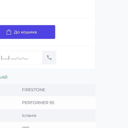
До кошика
 усі)
FIRESTONE
PERFORMER 95
Іспанія