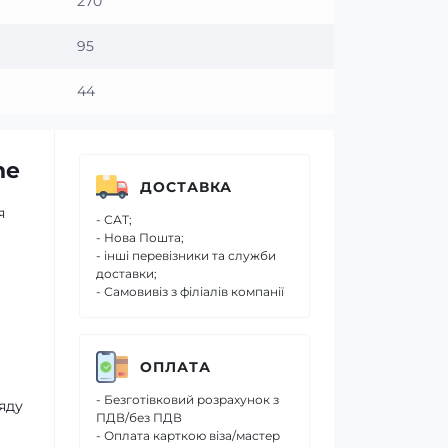
270
95
44
ne
ДОСТАВКА
я
- САТ;
- Нова Пошта;
- інші перевізники та служби
доставки;
- Самовивіз з філіалів компанії
ОПЛАТА
- Безготівковий розрахунок з
яду
ПДВ/без ПДВ
- Оплата карткою віза/мастер