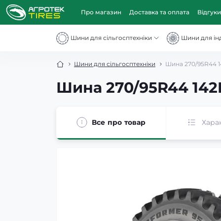
Про магазин
Доставка та оплата
Відгуки
Шини для сільгосптехніки
Шини для інд
Шини для сільгосптехніки
Шина 270/95R44 1
Шина 270/95R44 142
Все про товар
Хара