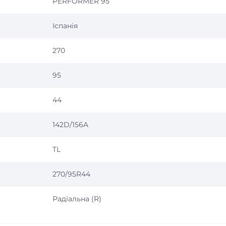
PERFORMER 95
Іспанія
270
95
44
142D/156A
TL
270/95R44
Радіальна (R)