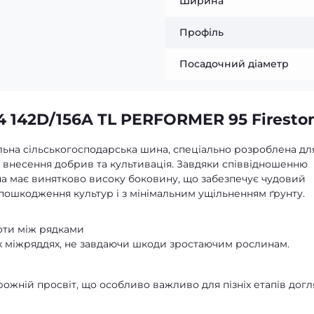
Ширина
Профіль
Посадочний діаметр
4 142D/156A TL PERFORMER 95 Firesto
льна сільськогосподарська шина, спеціально розроблена дл
я, внесення добрив та культивація. Завдяки співвідношенню
а має винятково високу боковину, що забезпечує чудовий
 пошкодження культур і з мінімальним ущільненням ґрунту.
оти між рядками
их міжряддях, не завдаючи шкоди зростаючим рослинам.
ожній просвіт, що особливо важливо для пізніх етапів догл