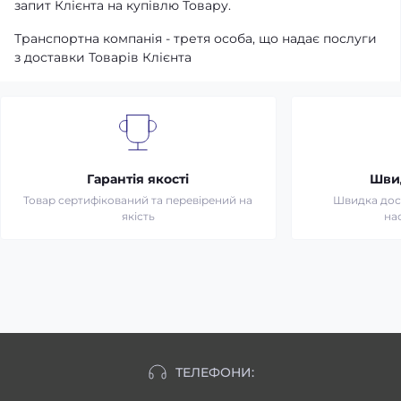
запит Клієнта на купівлю Товару.
Транспортна компанія - третя особа, що надає послуги
з доставки Товарів Клієнта
Гарантія якості
Шви
Товар сертифікований та перевірений на
Швидка дост
якість
на
ТЕЛЕФОНИ: