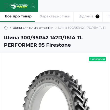
Все про товар
Характеристики
Відгуків
П
0
Шини для сільгосптехніки
Шина 300/95R42 147D/161A TL PE
Шина 300/95R42 147D/161A TL
PERFORMER 95 Firestone
в наявності