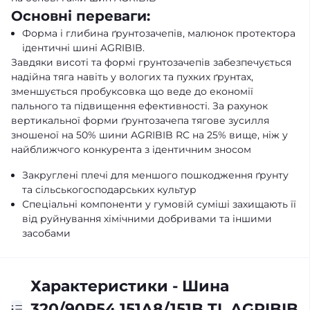
Основні переваги:
Форма і глибина ґрунтозачепів, малюнок протектора
ідентичні шині AGRIBIB.
Завдяки висоті та формі грунтозачепів забезпечується
надійна тяга навіть у вологих та пухких ґрунтах,
зменшується пробуксовка що веде до економії
пального та підвищення ефективності. За рахунок
вертикальної форми ґрунтозачепа тягове зусилля
зношеної на 50% шини AGRIBIB RC на 25% вище, ніж у
найближчого конкурента з ідентичним зносом
Закруглені плечі для меншого пошкодження ґрунту
та сільськогосподарських культур
Спеціальні компоненти у гумовій суміші захищають її
від руйнування хімічними добривами та іншими
засобами
Характеристики - Шина
320/90R54 151A8/151B TL AGRIBIB