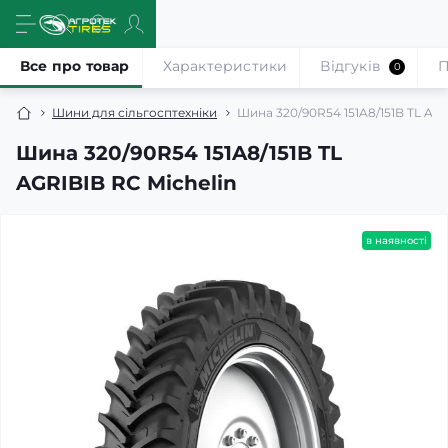
Все про товар
Характеристики
Відгуків
П
0
Шини для сільгосптехніки
Шина 320/90R54 151A8/151B TL AGR
Шина 320/90R54 151A8/151B TL
AGRIBIB RC Michelin
в наявності