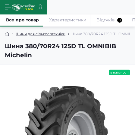
Все про товар
Характеристики
Відгуків
П
0
Шини для сільгосптехніки
Шина 380/70R24 125D TL OMNIBIB
Шина 380/70R24 125D TL OMNIBIB
Michelin
в наявності