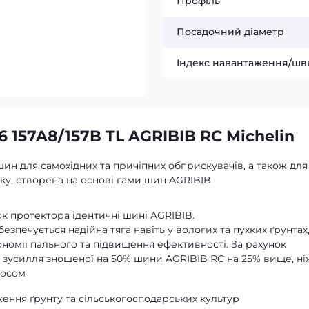
Профіль
Посадочний діаметр
Індекс навантаження/шв
 157A8/157B TL AGRIBIB RC Michelin
шин для самохідних та причіпних обприскувачів, а також для
ку, створена на основі гами шин AGRIBIB
к протектора ідентичні шині AGRIBIB.
езпечується надійна тяга навіть у вологих та пухких ґрунтах
номії пального та підвищення ефективності. За рахунок
 зусилля зношеної на 50% шини AGRIBIB RC на 25% вище, ні
носом
ення ґрунту та сільськогосподарських культур