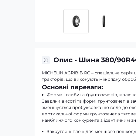
Опис - Шина 380/90R46
MICHELIN AGRIBIB RC – cпеціальна серія 
тракторів, що виконують міжрядну оброб
Основні переваги:
Форма і глибина ґрунтозачепів, малюно
Завдяки висоті та формі грунтозачепів заб
зменшується пробуксовка що веде до еко
вертикальної форми ґрунтозачепа тягове
найближчого конкурента з ідентичним з
Закруглені плечі для меншого пошкодж