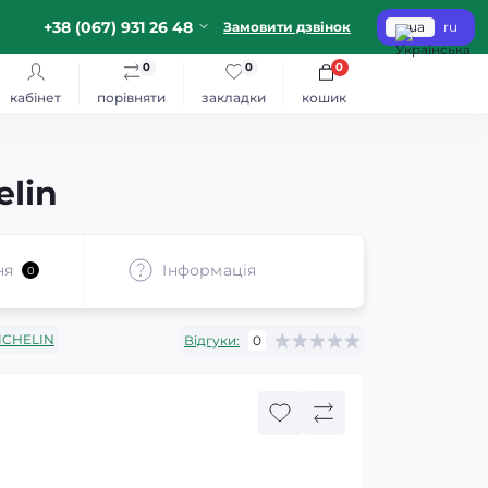
+38 (067) 931 26 48
Замовити дзвінок
ua
ru
0
0
0
кабінет
порівняти
закладки
кошик
elin
ня
Iнформація
0
ICHELIN
Відгуки:
0