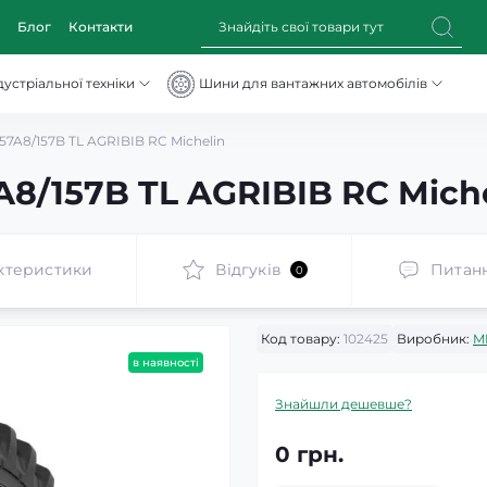
Блог
Контакти
устріальної техніки
Шини для вантажних автомобілів
57A8/157B TL AGRIBIB RC Michelin
8/157B TL AGRIBIB RC Mich
ктеристики
Відгуків
Питан
0
Код товару:
102425
Виробник:
M
в наявності
Знайшли дешевше?
0 грн.