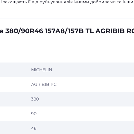
і захищають її від руйнування хімічними добривами та інш
 380/90R46 157A8/157B TL AGRIBIB R
MICHELIN
AGRIBIB RC
380
90
46