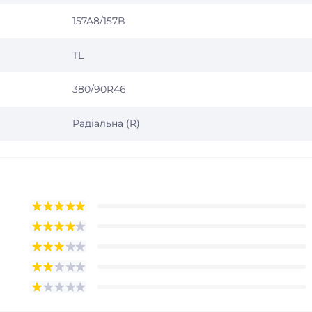
157A8/157B
TL
380/90R46
Радіальна (R)