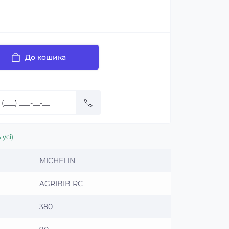
До кошика
 усі)
MICHELIN
AGRIBIB RC
380