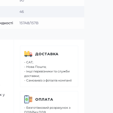
90
46
идкості
157A8/157B
ДОСТАВКА
- САТ;
- Нова Пошта;
- інші перевізники та служби
доставки;
- Самовивіз з філіалів компанії
,
ж у
ОПЛАТА
- Безготівковий розрахунок з
ПДВ/без ПДВ