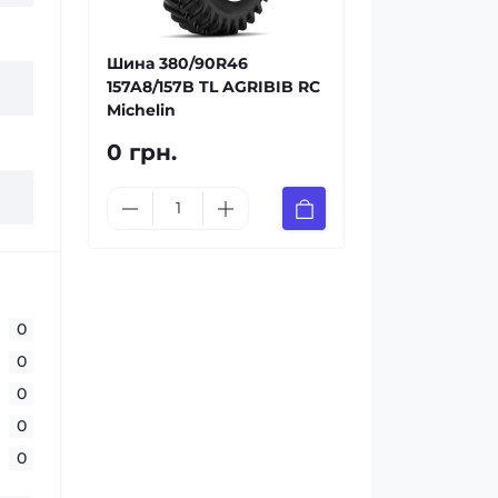
Шина 380/90R46
157A8/157B TL AGRIBIB RC
Michelin
0 грн.
0
0
0
0
0