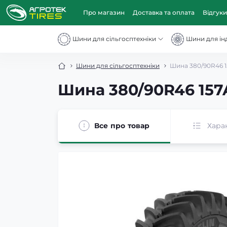
Про магазин
Доставка та оплата
Відгуки
Шини для сільгосптехніки
Шини для інд
Шини для сільгосптехніки
Шина 380/90R46 1
Шина 380/90R46 157A
Все про товар
Хара