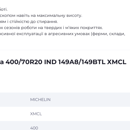
оті.
ескопом навіть на максимальну висоту.
м і стійкістю до стирання.
х сезонів роботи на твердих і м’яких покриттях.
сивної експлуатації в агресивних умовах (ферми, склади,
а 400/70R20 IND 149A8/149BTL XMCL
MICHELIN
XMCL
400