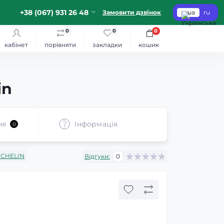
+38 (067) 931 26 48
Замовити дзвінок
ua
ru
0
0
0
кабінет
порівняти
закладки
кошик
in
ня
Iнформація
0
ICHELIN
Відгуки:
0