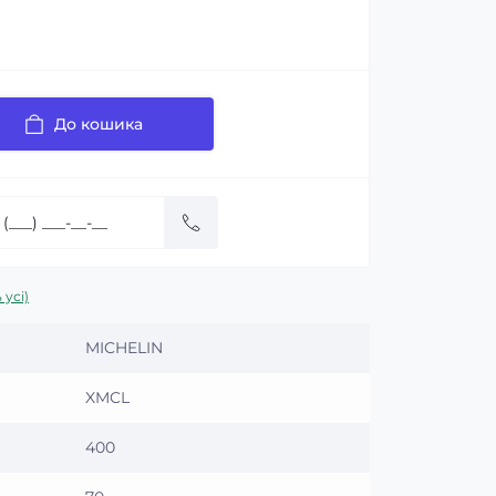
До кошика
 усі)
MICHELIN
XMCL
400