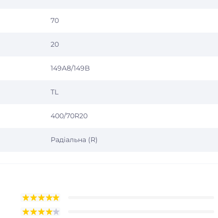
70
20
149A8/149B
TL
400/70R20
Радіальна (R)