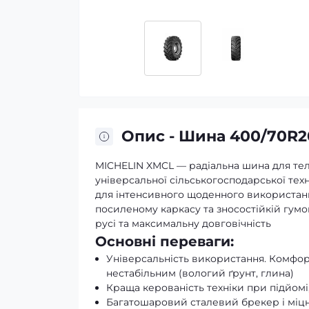
Опис - Шина 400/70R2
MICHELIN XMCL — радіальна шина для тел
універсальної сільськогосподарської те
для інтенсивного щоденного використання
посиленому каркасу та зносостійкій гумо
русі та максимальну довговічність
Основні переваги:
Універсальність використання. Комфорт
нестабільним (вологий ґрунт, глина)
Краща керованість техніки при підйомі
Багатошаровий сталевий брекер і міцн