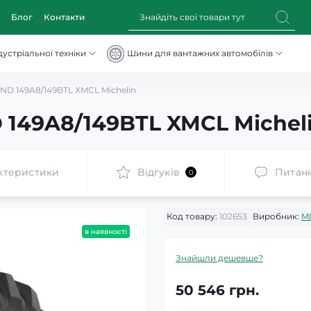
Блог
Контакти
устріальної техніки
Шини для вантажних автомобілів
ND 149A8/149BTL XMCL Michelin
 149A8/149BTL XMCL Michel
ктеристики
Відгуків
Питан
0
Код товару:
102653
Виробник:
M
в наявності
Знайшли дешевше?
50 546 грн.