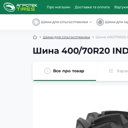
Про магазин
Доставка та оплата
Відгуки
Шини для сільгосптехніки
Шини для інд
Шини для сільгосптехніки
Шина 400/70R20 I
Шина 400/70R20 IND
Все про товар
Хара