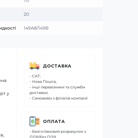
70
20
идкості
149A8/149B
ДОСТАВКА
- САТ;
ена
- Нова Пошта;
- інші перевізники та служби
доставки;
рт у
- Самовивіз з філіалів компанії
ОПЛАТА
- Безготівковий розрахунок з
в,
ПДВ/без ПДВ