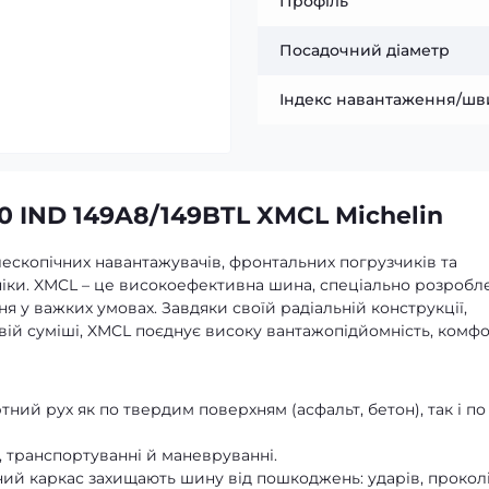
Профіль
Посадочний діаметр
Індекс навантаження/шв
0 IND 149A8/149BTL XMCL Michelin
ескопічних навантажувачів, фронтальних погрузчиків та
хніки. XMCL – це високоефективна шина, спеціально розробл
 у важких умовах. Завдяки своїй радіальній конструкції,
вій суміші, XMCL поєднує високу вантажопідйомність, комфо
ний рух як по твердим поверхням (асфальт, бетон), так і по
, транспортуванні й маневруванні.
ий каркас захищають шину від пошкоджень: ударів, проколі