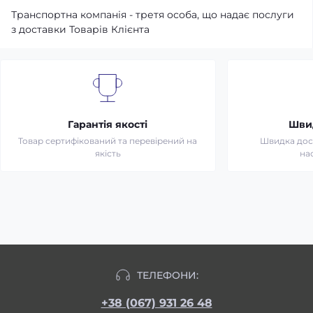
Транспортна компанія - третя особа, що надає послуги
з доставки Товарів Клієнта
Гарантія якості
Шви
Товар сертифікований та перевірений на
Швидка дост
якість
на
ТЕЛЕФОНИ:
+38 (067) 931 26 48