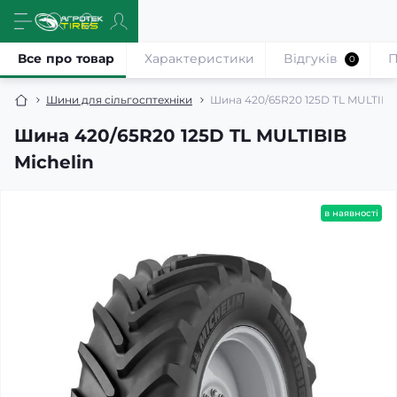
Все про товар
Характеристики
Відгуків
П
0
Шини для сільгосптехніки
Шина 420/65R20 125D TL MULTIBIB
Шина 420/65R20 125D TL MULTIBIB
Michelin
в наявності