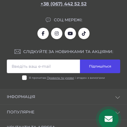
+38 (067) 442 52 52
СОЦ МЕРЕЖІ:
СЛІДКУЙТЕ ЗА НОВИНКАМИ ТА АКЦІЯМИ:
Підпишіться
Я прочитав
Правила та умови
і згоден з вимогами
ІНФОРМАЦІЯ
Блог
ПОПУЛЯРНЕ
Відгуки
Правила та умови
Шини для індустріальної техніки