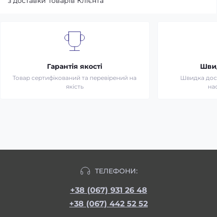
з доставки Товарів Клієнта
Гарантія якості
Шви
Товар сертифікований та перевірений на
Швидка дост
якість
на
ТЕЛЕФОНИ:
+38 (067) 931 26 48
+38 (067) 442 52 52