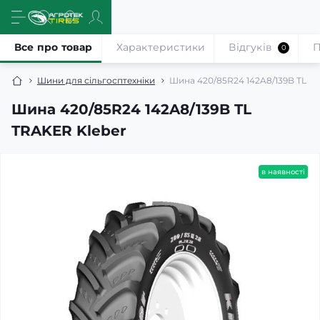
Все про товар
Характеристики
Відгуків
П
0
Шини для сільгосптехніки
Шина 420/85R24 142A8/139B TL T
Шина 420/85R24 142A8/139B TL
TRAKER Kleber
в наявності