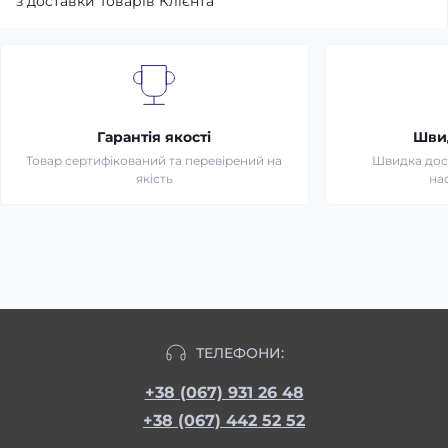
з доставки Товарів Клієнта
Гарантія якості
Шви
Товар сертифікований та перевірений на
Швидка дост
якість
на
ТЕЛЕФОНИ:
+38 (067) 931 26 48
+38 (067) 442 52 52