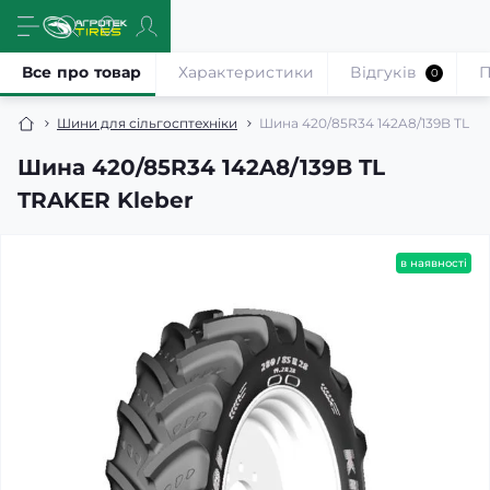
Все про товар
Характеристики
Відгуків
П
0
Шини для сільгосптехніки
Шина 420/85R34 142A8/139B TL T
Шина 420/85R34 142A8/139B TL
TRAKER Kleber
в наявності