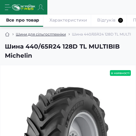
Все про товар
Характеристики
Відгуків
П
0
Шини для сільгосптехніки
Шина 440/65R24 128D TL MULTIBIB
Шина 440/65R24 128D TL MULTIBIB
Michelin
в наявності