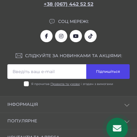
+38 (067) 442 52 52
СОЦ МЕРЕЖІ:
СЛІДКУЙТЕ ЗА НОВИНКАМИ ТА АКЦІЯМИ:
Підпишіться
Я прочитав
Правила та умови
і згоден з вимогами
ІНФОРМАЦІЯ
Блог
ПОПУЛЯРНЕ
Відгуки
Правила та умови
Шини для індустріальної техніки