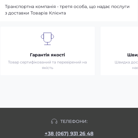
Транспортна компанія - третя особа, що надає послуги
з доставки Товарів Клієнта
Гарантія якості
Шви
Товар сертифікований та перевірений на
Швидка дост
якість
на
ТЕЛЕФОНИ:
+38 (067) 931 26 48