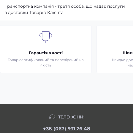
Транспортна компанія - третя особа, що надає послуги
з доставки Товарів Клієнта
Гарантія якості
Шви
Товар сертифікований та перевірений на
Швидка дост
якість
на
ТЕЛЕФОНИ:
+38 (067) 931 26 48