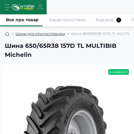
Все про товар
Характеристики
Відгуків
П
0
Шини для сільгосптехніки
Шина 650/65R38 157D TL MULTIBIB
Шина 650/65R38 157D TL MULTIBIB
Michelin
в наявності