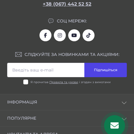
+38 (067) 442 52 52
СОЦ МЕРЕЖІ:
СЛІДКУЙТЕ ЗА НОВИНКАМИ ТА АКЦІЯМИ:
Підпишіться
Я прочитав
Правила та умови
і згоден з вимогами
ІНФОРМАЦІЯ
Блог
ПОПУЛЯРНЕ
Відгуки
Правила та умови
Шини для індустріальної техніки