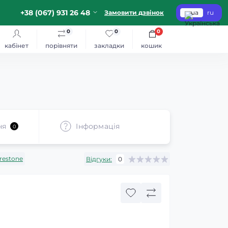
+38 (067) 931 26 48
Замовити дзвінок
ua
ru
0
0
0
кабінет
порівняти
закладки
кошик
ня
Iнформація
0
irestone
Відгуки:
0