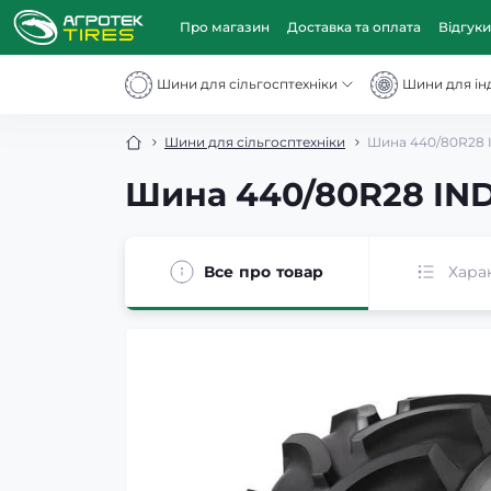
Про магазин
Доставка та оплата
Відгуки
Шини для сільгосптехніки
Шини для інд
Шини для сільгосптехніки
Шина 440/80R28 I
Шина 440/80R28 IND
Все про товар
Хара