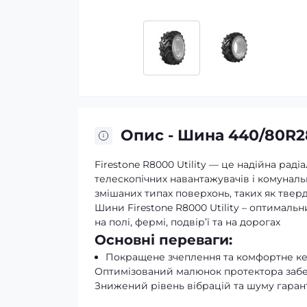
Опис - Шина 440/80R28
Firestone R8000 Utility — це надійна рад
телескопічних навантажувачів і комуналь
змішаних типах поверхонь, таких як тверди
Шини Firestone R8000 Utility – оптимальн
на полі, фермі, подвір’ї та на дорогах
Основні переваги:
Покращене зчеплення та комфортне к
Оптимізований малюнок протектора забезп
Знижений рівень вібрацій та шуму гарант