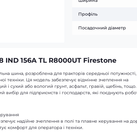
Ширина
Профіль
Посадочний діаметр
 IND 156A TL R8000UT Firestone
іальна шина, розроблена для тракторів середньої потужності,
ної техніки. Ця модель забезпечує відмінне зчеплення на
й і сухий або вологий грунт, асфальт, гравій, щебінь, тощо.
ий вибір для підприємств і господарств, які поєднують робо
ерування
ечує надійне зчеплення в полі та плавне керування на дор
ує комфорт для оператора і техніки.