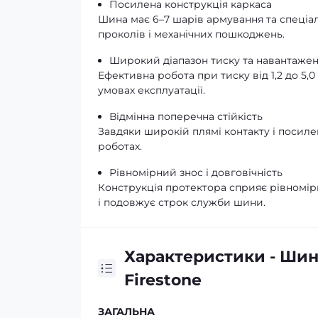
Посилена конструкція каркаса
Шина має 6–7 шарів армування та спеціал
проколів і механічних пошкоджень.
Широкий діапазон тиску та навантаже
Ефективна робота при тиску від 1,2 до 5,0
умовах експлуатації.
Відмінна поперечна стійкість
Завдяки широкій плямі контакту і посил
роботах.
Рівномірний знос і довговічність
Конструкція протектора сприяє рівномі
і подовжує строк служби шини.
Характеристики - Шин
Firestone
ЗАГАЛЬНА