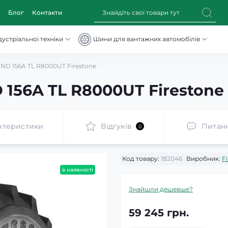
Блог
Контакти
устріальної техніки
Шини для вантажних автомобілів
ND 156A TL R8000UT Firestone
 156A TL R8000UT Firestone
ктеристики
Відгуків
Питан
0
Код товару:
182046
Виробник:
F
в наявності
Знайшли дешевше?
59 245 грн.